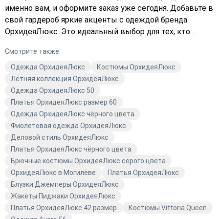
именно вам, и оформите заказ уже сегодня. Добавьте в
свой гардероб яркие акценты с одеждой бренда
ОрхидеяЛюкс. Это идеальный выбор для тех, кто
ценит моду и качество. Не упустите возможность
Смотрите также:
приобрести стильную вещь по выгодной цене.
Закажите с доставкой прямо сейчас и наслаждайтесь
Одежда ОрхидеяЛюкс
Костюмы ОрхидеяЛюкс
комфортом и стилем!
Летняя коллекция ОрхидеяЛюкс
Одежда ОрхидеяЛюкс 50
Платья ОрхидеяЛюкс размер 60
Одежда ОрхидеяЛюкс чёрного цвета
Фиолетовая одежда ОрхидеяЛюкс
Деловой стиль ОрхидеяЛюкс
Платья ОрхидеяЛюкс чёрного цвета
Брючные костюмы ОрхидеяЛюкс серого цвета
ОрхидеяЛюкс в Могилёве
Платья ОрхидеяЛюкс
Блузки Джемперы ОрхидеяЛюкс
Жакеты Пиджаки ОрхидеяЛюкс
Платья ОрхидеяЛюкс 42 размер
Костюмы Vittoria Queen