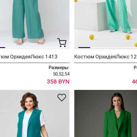
тюм ОрхидеяЛюкс 1413
Костюм ОрхидеяЛюкс 12
Размеры:
Р
50,52,54
358 BYN
4