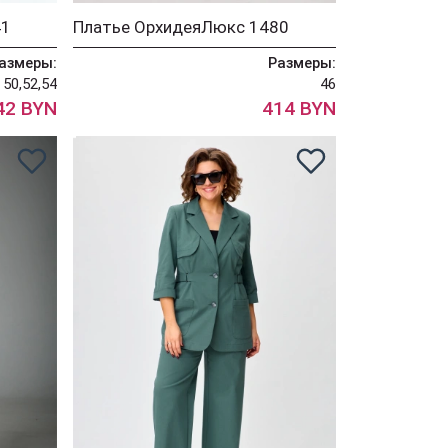
41
Платье ОрхидеяЛюкс 1480
азмеры:
Размеры:
50,52,54
46
42 BYN
414 BYN