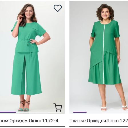
тюм ОрхидеяЛюкс 1172-4
Платье ОрхидеяЛюкс 12