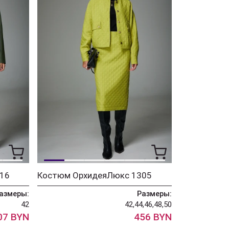
16
Костюм ОрхидеяЛюкс 1305
азмеры:
Размеры:
42
42,44,46,48,50
07 BYN
456 BYN