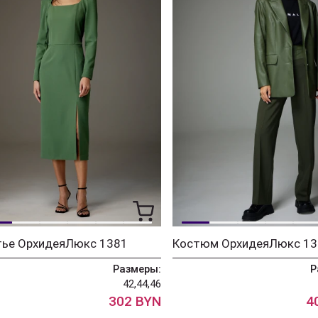
тье ОрхидеяЛюкс 1381
Костюм ОрхидеяЛюкс 13
Размеры:
Р
42,44,46
302 BYN
4