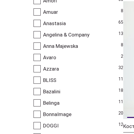
Amori
8
Amuar
65
Anastasia
13
Angelina & Company
8
Anna Majewska
2
Avaro
32
Azzara
11
BLISS
18
Bazalini
11
Belinga
20
BonnaImage
12
DOGGI
Кос