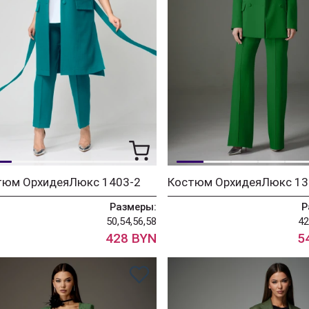
тюм ОрхидеяЛюкс 1403-2
Размеры:
Р
50,54,56,58
42
428 BYN
5