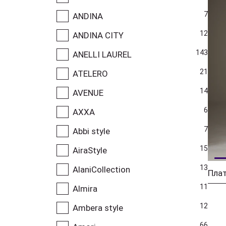
7
ANDINA
12
ANDINA CITY
143
ANELLI LAUREL
21
ATELERO
14
AVENUE
6
AXXA
7
Abbi style
15
AiraStyle
13
AlaniCollection
Пла
11
Almira
12
Ambera style
66