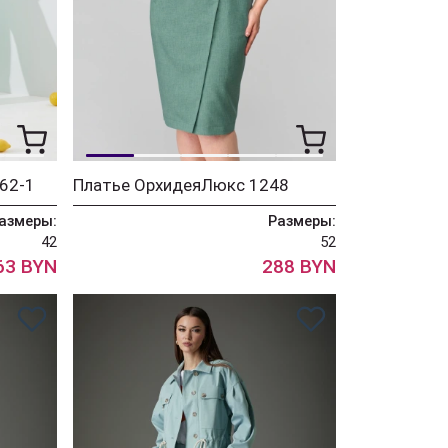
62-1
Платье ОрхидеяЛюкс 1248
азмеры:
Размеры:
42
52
63 BYN
288 BYN