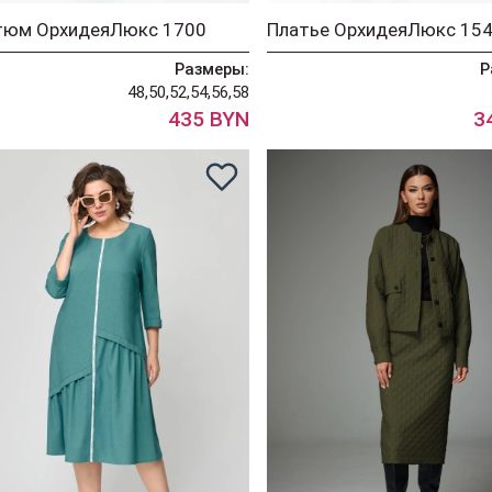
тюм ОрхидеяЛюкс 1700
Платье ОрхидеяЛюкс 15
Размеры:
Р
48,50,52,54,56,58
435 BYN
3