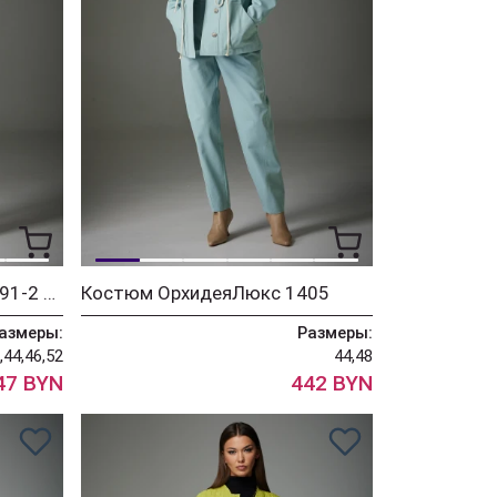
Костюм ОрхидеяЛюкс 1391-2 зелёный
Костюм ОрхидеяЛюкс 1405
азмеры:
Размеры:
,44,46,52
44,48
47 BYN
442 BYN