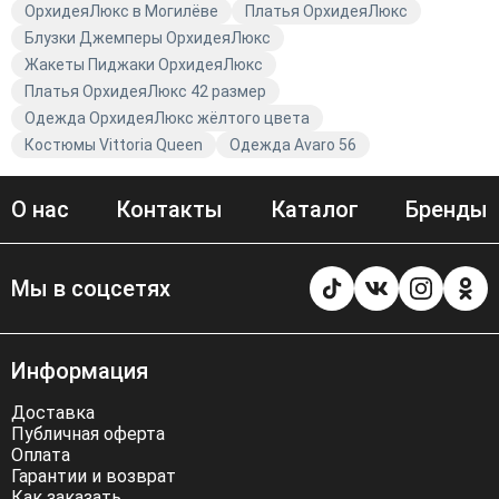
ОрхидеяЛюкс в Могилёве
Платья ОрхидеяЛюкс
Блузки Джемперы ОрхидеяЛюкс
Жакеты Пиджаки ОрхидеяЛюкс
Платья ОрхидеяЛюкс 42 размер
Одежда ОрхидеяЛюкс жёлтого цвета
Костюмы Vittoria Queen
Одежда Avaro 56
О нас
Контакты
Каталог
Бренды
Мы в соцсетях
Информация
Доставка
Публичная оферта
Оплата
Гарантии и возврат
Как заказать