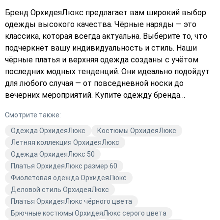
Бренд ОрхидеяЛюкс предлагает вам широкий выбор
одежды высокого качества. Чёрные наряды — это
классика, которая всегда актуальна. Выберите то, что
подчеркнёт вашу индивидуальность и стиль. Наши
чёрные платья и верхняя одежда созданы с учётом
последних модных тенденций. Они идеально подойдут
для любого случая — от повседневной носки до
вечерних мероприятий. Купите одежду бренда
ОрхидеяЛюкс и ощутите разницу в качестве и
Смотрите также:
комфорте. Закажите с доставкой прямо сейчас и
получите свой идеальный наряд. Подберите платье,
Одежда ОрхидеяЛюкс
Костюмы ОрхидеяЛюкс
которое подчеркнёт вашу фигуру, или выберите
Летняя коллекция ОрхидеяЛюкс
стильную куртку для прохладных дней. Не упустите
Одежда ОрхидеяЛюкс 50
возможность обновить свой гардероб качественной
Платья ОрхидеяЛюкс размер 60
одеждой от Avaro. Оформите заказ уже сегодня и
Фиолетовая одежда ОрхидеяЛюкс
добавьте в свою коллекцию что-то особенное.
Деловой стиль ОрхидеяЛюкс
Платья ОрхидеяЛюкс чёрного цвета
Брючные костюмы ОрхидеяЛюкс серого цвета