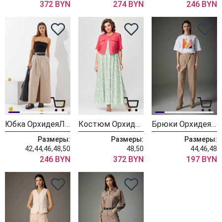
372 BYN
274 BYN
246 BYN
Юбка ОрхидеяЛюкс 1430
Костюм ОрхидеяЛюкс 1416
Брюки ОрхидеяЛюкс 1407
Размеры:
Размеры:
Размеры:
42,44,46,48,50
48,50
44,46,48
246 BYN
372 BYN
197 BYN