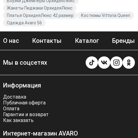
Блузки Джемперы ОрхидеяЛюкс
Жакеты Пиджаки ОрхидеяЛюкс
Платья ОрхидеяЛюкс 42 размер
Костюмы Vittoria Queen
Одежда Avaro 56
О нас
Контакты
Каталог
Бренды
Мы в соцсетях
Информация
Доставка
Публичная оферта
Оплата
Гарантии и возврат
Как заказать
Интернет-магазин AVARO