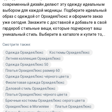
современный дизайн делают эту одежду идеальным
выбором для каждой модницы. Подберите идеальный
образ с одеждой от ОрхидеяЛюкс и оформите заказ
уже сегодня. Закажите с доставкой и добавьте в свой
гардероб стильные вещи, которые подчеркнут ваш
уникальный стиль. Выберите в каталоге и купите то,
что подчеркнёт вашу индивидуальность. Бежевый
Смотрите также:
цвет — это символ элегантности и утонченности. Не
упустите возможность приобрести качественную
Одежда ОрхидеяЛюкс
Костюмы ОрхидеяЛюкс
одежду, которая станет основой вашего гардероба.
Летняя коллекция ОрхидеяЛюкс
Купите одежду от ОрхидеяЛюкс и убедитесь в её
Одежда ОрхидеяЛюкс 50
высоком качестве.
Платья ОрхидеяЛюкс размер 60
Одежда ОрхидеяЛюкс чёрного цвета
Фиолетовая одежда ОрхидеяЛюкс
Деловой стиль ОрхидеяЛюкс
Платья ОрхидеяЛюкс чёрного цвета
Брючные костюмы ОрхидеяЛюкс серого цвета
ОрхидеяЛюкс в Могилёве
Платья ОрхидеяЛюкс