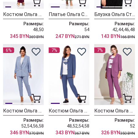
Костюм Ольга Стиль С918 клетка-бордовый
Платье Ольга Стиль С912 беж+зеленый
Блузка Ольга Стиль 880
Размеры:
Размеры:
Размеры:
48,50
54
42,44,46,48
345 BYN
247 BYN
143 BYN
369 BYN
271 BYN
166 BYN
6%
7%
7%
Костюм Ольга Стиль 614 серый + клетка
Костюм Ольга Стиль С774 джинс
Костюм Ольга Стиль С541 клевер
Размеры:
Размеры:
Размеры:
52,54,56,58
48,52,54,58
52
346 BYN
343 BYN
326 BYN
370 BYN
367 BYN
350 BYN