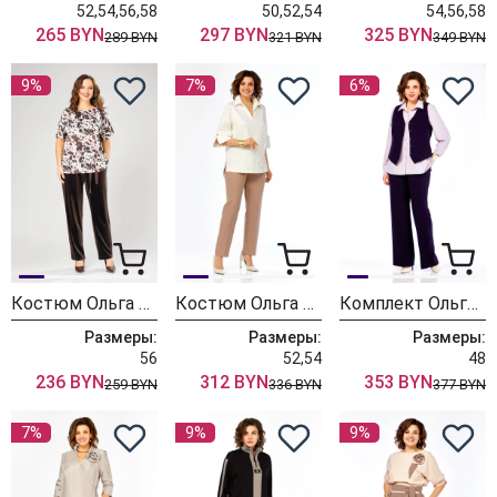
52,54,56,58
50,52,54
54,56,58
265 BYN
297 BYN
325 BYN
289 BYN
321 BYN
349 BYN
9%
7%
6%
Костюм Ольга Стиль С1002 коричневый+дизайн
Костюм Ольга Стиль С987 молочно-коричневый
Комплект Ольга Стиль С979 темно-синий
Размеры:
Размеры:
Размеры:
56
52,54
48
236 BYN
312 BYN
353 BYN
259 BYN
336 BYN
377 BYN
7%
9%
9%