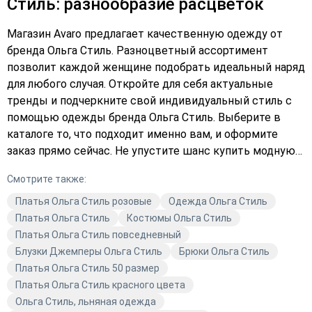
Стиль: разнообразие расцветок
Магазин Avaro предлагает качественную одежду от
бренда Ольга Стиль. Разноцветный ассортимент
позволит каждой женщине подобрать идеальный наряд
для любого случая. Откройте для себя актуальные
тренды и подчеркните свой индивидуальный стиль с
помощью одежды бренда Ольга Стиль. Выберите в
каталоге то, что подходит именно вам, и оформите
заказ прямо сейчас. Не упустите шанс купить модную
одежду по выгодным ценам. Добавьте разнообразие в
Смотрите также:
свой гардероб с брендом Ольга Стиль и станьте
обладательницей стильных нарядов, которые
Платья Ольга Стиль розовые
Одежда Ольга Стиль
подчеркнут вашу индивидуальность. Закажите прямо
Платья Ольга Стиль
Костюмы Ольга Стиль
сейчас и получите удовольствие от выбора
Платья Ольга Стиль повседневный
качественной одежды.
Блузки Джемперы Ольга Стиль
Брюки Ольга Стиль
Платья Ольга Стиль 50 размер
Платья Ольга Стиль красного цвета
Ольга Стиль, льняная одежда