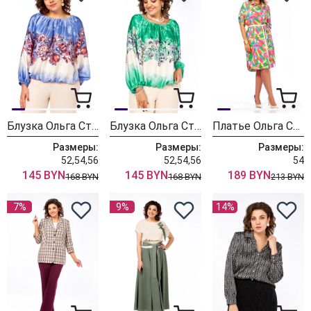
Блузка Ольга Стиль С881 сиреневый цветы
Блузка Ольга Стиль С881 цветы
Платье Ольга Стиль С927
Размеры:
Размеры:
Размеры:
52,54,56
52,54,56
54
145 BYN
145 BYN
189 BYN
168 BYN
168 BYN
213 BYN
7%
9%
14%