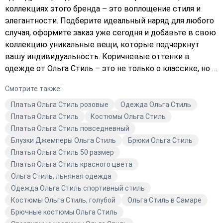
коллекциях этого бренда – это воплощение стиля и
элегантности. Подберите идеальный наряд для любого
случая, оформите заказ уже сегодня и добавьте в свою
коллекцию уникальные вещи, которые подчеркнут
вашу индивидуальность. Коричневые оттенки в
одежде от Ольга Стиль – это не только о классике, но и
о современных трендах. В нашем каталоге вы найдёте
Смотрите также:
разнообразные модели, которые подойдут для любого
образа. Выберите в каталоге то, что подчеркнёт вашу
Платья Ольга Стиль розовые
Одежда Ольга Стиль
индивидуальность и стиль. Не упустите возможность
Платья Ольга Стиль
Костюмы Ольга Стиль
приобрести качественную одежду от известного
Платья Ольга Стиль повседневный
бренда. Закажите с доставкой и получите свой
Блузки Джемперы Ольга Стиль
Брюки Ольга Стиль
идеальный наряд уже сегодня. Подберите платье,
Платья Ольга Стиль 50 размер
которое будет соответствовать вашему настроению и
Платья Ольга Стиль красного цвета
образу жизни. Магазин Avaro – ваш надёжный партнёр
Ольга Стиль, льняная одежда
в мире моды.
Одежда Ольга Стиль спортивный стиль
Костюмы Ольга Стиль, голубой
Ольга Стиль в Самаре
Брючные костюмы Ольга Стиль