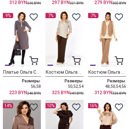
312 BYN
297 BYN
279 BYN
336 BYN
321 BYN
302 BYN
9%
7%
7%
Платье Ольга Стиль С971 мокка
Костюм Ольга Стиль С968 бежево-коричневый
Костюм Ольга Стиль С946 светло-коричневый
Размеры:
Размеры:
Размеры:
56,58
50,52,54
48,50,54,56
223 BYN
325 BYN
312 BYN
246 BYN
349 BYN
336 BYN
14%
10%
16%