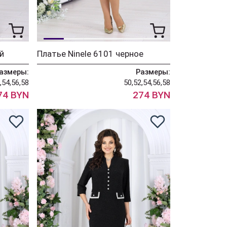
й
Платье Ninele 6101 черное
азмеры:
Размеры:
,54,56,58
50,52,54,56,58
74 BYN
274 BYN