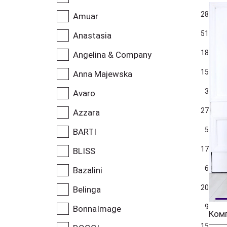
28
Amuar
51
Anastasia
18
Angelina & Company
15
Anna Majewska
3
Avaro
27
Azzara
5
BARTI
17
BLISS
6
Bazalini
20
Belinga
9
BonnaImage
Комп
15