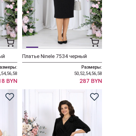
ый
Платье Ninele 7534 черный
азмеры:
Размеры:
,54,56,58
50,52,54,56,58
18 BYN
287 BYN