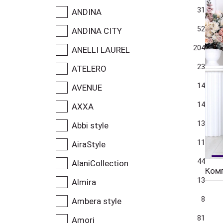
31
ANDINA
52
ANDINA CITY
204
ANELLI LAUREL
23
ATELERO
14
AVENUE
14
AXXA
13
Abbi style
11
AiraStyle
44
AlaniCollection
Комп
13
Almira
8
Ambera style
81
Amori