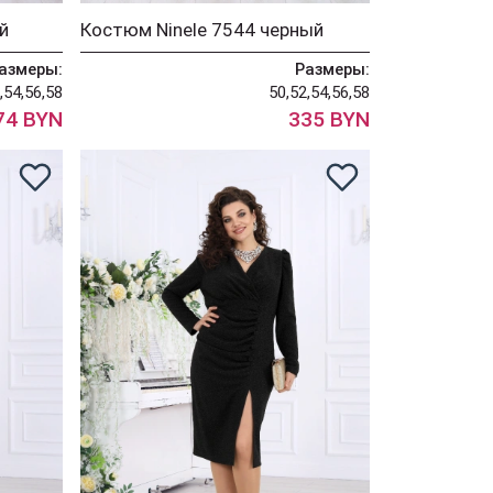
й
Костюм Ninele 7544 черный
азмеры:
Размеры:
,54,56,58
50,52,54,56,58
74 BYN
335 BYN