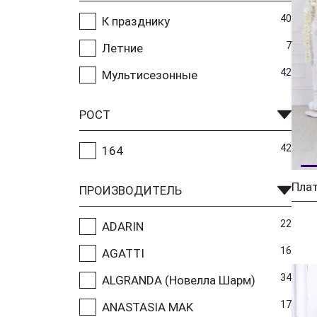
40
К празднику
7
Летние
42
Мультисезонные
РОСТ
42
164
Плат
ПРОИЗВОДИТЕЛЬ
22
ADARIN
16
AGATTI
34
ALGRANDA (Новелла Шарм)
17
ANASTASIA MAK