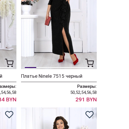
й
Платье Ninele 7515 черный
азмеры:
Размеры:
,54,56,58
50,52,54,56,58
84 BYN
291 BYN