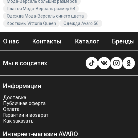
Мода-Версаль больших размеров
Платья Мода-Версаль размер 64
Одежда Мода-Версаль синего цвета
Костюмы Vittoria Queen
Одежда Avaro 56
О нас
Контакты
Каталог
Бренды
Мы в соцсетях
Информация
Доставка
Публичная оферта
Оплата
Гарантии и возврат
Как заказать
Интернет-магазин AVARO