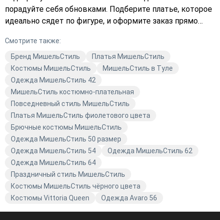
порадуйте себя обновками. Подберите платье, которое
идеально сядет по фигуре, и оформите заказ прямо
сейчас. Качественная одежда МишельСтиль — это
Смотрите также:
всегда актуальный тренд. Добавьте в свой гардероб
что-то особенное и стильное.
Бренд МишельСтиль
Платья МишельСтиль
Костюмы МишельСтиль
МишельСтиль в Туле
Одежда МишельСтиль 42
МишельСтиль костюмно-плательная
Повседневный стиль МишельСтиль
Платья МишельСтиль фиолетового цвета
Брючные костюмы МишельСтиль
Одежда МишельСтиль 50 размер
Одежда МишельСтиль 54
Одежда МишельСтиль 62
Одежда МишельСтиль 64
Праздничный стиль МишельСтиль
Костюмы МишельСтиль чёрного цвета
Костюмы Vittoria Queen
Одежда Avaro 56