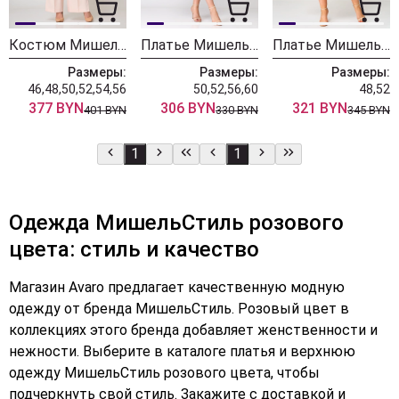
Костюм МишельСтиль 1372 пудровый
Платье МишельСтиль 1115-2 фуксия
Платье МишельСтиль 1267 фуксия
Размеры:
Размеры:
Размеры:
46,48,50,52,54,56
50,52,56,60
48,52
377 BYN
306 BYN
321 BYN
401 BYN
330 BYN
345 BYN
1
1
Одежда МишельСтиль розового
цвета: стиль и качество
Магазин Avaro предлагает качественную модную
одежду от бренда МишельСтиль. Розовый цвет в
коллекциях этого бренда добавляет женственности и
нежности. Выберите в каталоге платья и верхнюю
одежду МишельСтиль розового цвета, чтобы
подчеркнуть свой стиль. Закажите с доставкой и