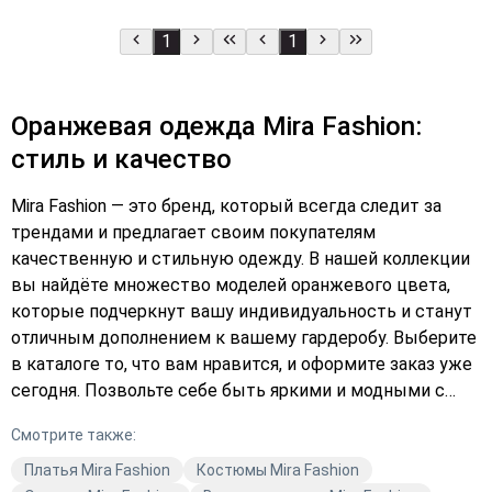
1
1
Оранжевая одежда Mira Fashion:
стиль и качество
Mira Fashion — это бренд, который всегда следит за
трендами и предлагает своим покупателям
качественную и стильную одежду. В нашей коллекции
вы найдёте множество моделей оранжевого цвета,
которые подчеркнут вашу индивидуальность и станут
отличным дополнением к вашему гардеробу. Выберите
в каталоге то, что вам нравится, и оформите заказ уже
сегодня. Позвольте себе быть яркими и модными с
Mira Fashion! Оранжевая одежда — это всегда вызов
Смотрите также:
традициям и возможность выделиться из толпы.
Подберите платье или куртку от Mira Fashion и станьте
Платья Mira Fashion
Костюмы Mira Fashion