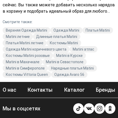
сейчас. Вы также можете добавить несколько нарядов
в корзину и подобрать идеальный образ для любого
случая. Не упустите возможность купить модную
Смотрите также:
одежду высокого качества!
Верхняя Одежда Matini
Одежда Matini
Платья Matini
Matini летние
Длинные платья Matini
Платья Matini летние
Костюмы Matini
Одежда Matini коричневого цвета
Matini атлас
Костюмы Matini розовые
Matini в Курске
Matini в Махачкале
Matini в Севастополе
Matini в Симферополе
Нарядные платья Matini
Костюмы Vittoria Queen
Одежда Avaro 56
О нас
Контакты
Каталог
Бренды
Мы в соцсетях