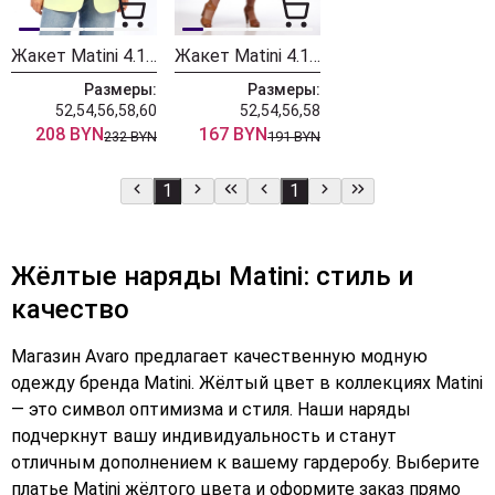
Жакет Matini 4.1582/1 желтый
Жакет Matini 4.1614-1 горчица
Размеры:
Размеры:
52,54,56,58,60
52,54,56,58
208 BYN
167 BYN
232 BYN
191 BYN
1
1
Жёлтые наряды Matini: стиль и
качество
Магазин Avaro предлагает качественную модную
одежду бренда Matini. Жёлтый цвет в коллекциях Matini
— это символ оптимизма и стиля. Наши наряды
подчеркнут вашу индивидуальность и станут
отличным дополнением к вашему гардеробу. Выберите
платье Matini жёлтого цвета и оформите заказ прямо