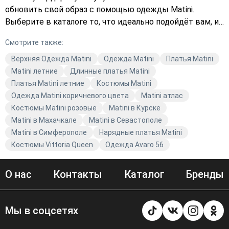
обновить свой образ с помощью одежды Matini.
Выберите в каталоге то, что идеально подойдёт вам, и
оформите заказ уже сегодня. Подберите платье,
Смотрите также:
которое будет идеально сидеть на вашей фигуре, и
добавьте его в корзину. Avaro предлагает широкий
Верхняя Одежда Matini
Одежда Matini
Платья Matini
выбор модной одежды, чтобы вы могли выглядеть на
Matini летние
Длинные платья Matini
все сто.
Платья Matini летние
Костюмы Matini
Одежда Matini коричневого цвета
Matini атлас
Костюмы Matini розовые
Matini в Курске
Matini в Махачкале
Matini в Севастополе
Matini в Симферополе
Нарядные платья Matini
Костюмы Vittoria Queen
Одежда Avaro 56
О нас
Контакты
Каталог
Бренды
Мы в соцсетях