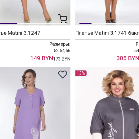
ье Matini 3.1247
Платье Matini 3.1741 бак
Размеры:
Р
52,54,56
54
149 BYN
305 BY
173 BYN
13%