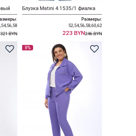
овый
Блузка Matini 4.1535/1 фиалка
азмеры:
Размеры:
,54,56,58
52,54,56,58,60,62
N
223 BYN
321 BYN
246 BYN
8%