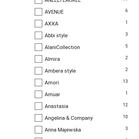
6
AVENUE
1
AXXA
3
Abbi style
5
AlaniCollection
2
Almira
2
Ambera style
13
Amori
1
Amuar
12
Anastasia
10
Angelina & Company
3
Anna Majewska