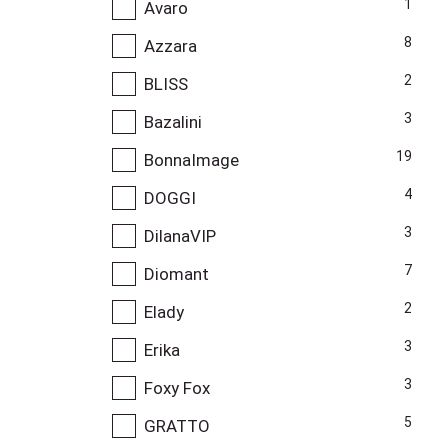
1
Avaro
8
Azzara
2
BLISS
3
Bazalini
19
BonnaImage
4
DOGGI
3
DilanaVIP
7
Diomant
2
Elady
3
Erika
3
Foxy Fox
5
GRATTO