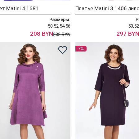
т Matini 4.1681
Платье Matini 3.1406 лил
Размеры:
Р
50,52,54,56
50,52
208 BYN
297 BY
232 BYN
7%