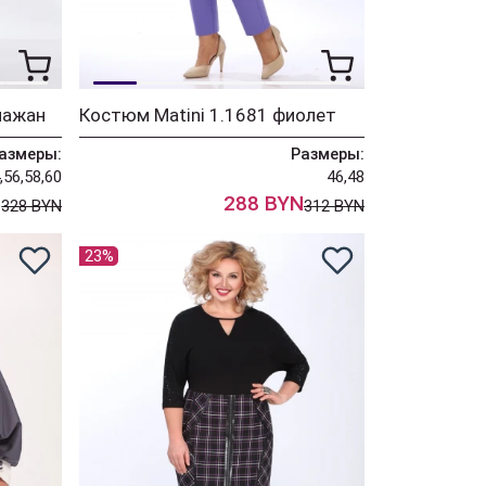
лажан
Костюм Matini 1.1681 фиолет
азмеры:
Размеры:
,56,58,60
46,48
N
288 BYN
328 BYN
312 BYN
23%