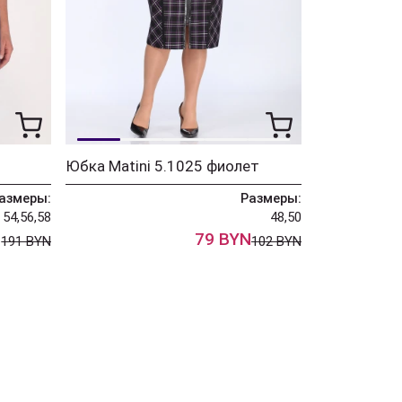
Юбка Matini 5.1025 фиолет
азмеры:
Размеры:
54,56,58
48,50
N
79 BYN
191 BYN
102 BYN