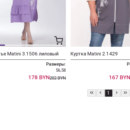
ье Matini 3.1506 лиловый
Куртка Matini 2.1429
Размеры:
Р
56,58
178 BYN
167 BY
202 BYN
1