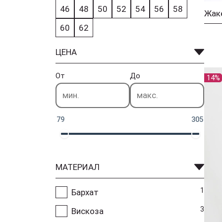
46
48
50
52
54
56
58
Жаке
60
62
ЦЕНА
От
До
14%
79
305
МАТЕРИАЛ
1
Бархат
3
Вискоза