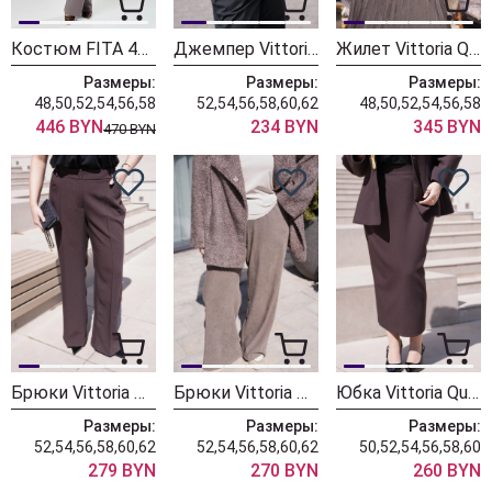
Костюм FITA 425-1 капучино
Джемпер Vittoria Queen 31193 коричневый
Жилет Vittoria Queen 31053 тауп
Размеры:
Размеры:
Размеры:
48,50,52,54,56,58
52,54,56,58,60,62
48,50,52,54,56,58
446 BYN
234 BYN
345 BYN
470 BYN
Брюки Vittoria Queen 30853/1 шоколадный
Брюки Vittoria Queen 30823 капучино
Юбка Vittoria Queen 30753 шоколадная
Размеры:
Размеры:
Размеры:
52,54,56,58,60,62
52,54,56,58,60,62
50,52,54,56,58,60
279 BYN
270 BYN
260 BYN