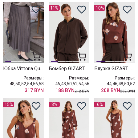
11%
10%
Юбка Vittoria Queen 30453 тауп
Бомбер GIZART 5447 шоколадный
Блузка GIZART 15434 капучино + принт цветы
Размеры:
Размеры:
Размеры:
48,50,52,54,56,58
46,48,50,52,54,56
44,46,48,50,52
317 BYN
188 BYN
208 BYN
212 BYN
232 BYN
15%
8%
6%