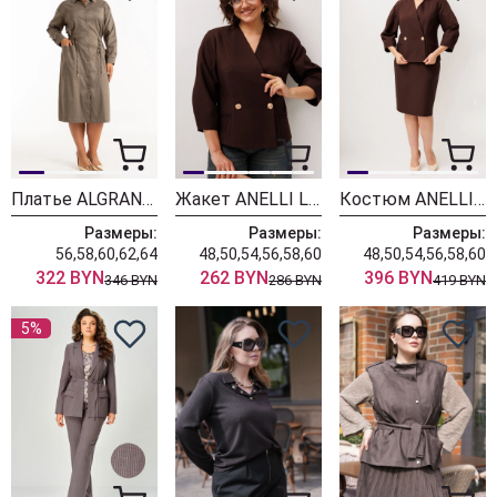
Платье ALGRANDA (Новелла Шарм) 4179
Жакет ANELLI LAUREL 1842 коричневый сирин
Костюм ANELLI LAUREL 1844 коричневый сирин
Размеры:
Размеры:
Размеры:
56,58,60,62,64
48,50,54,56,58,60
48,50,54,56,58,60
322 BYN
262 BYN
396 BYN
346 BYN
286 BYN
419 BYN
5%