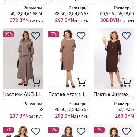
Размеры:
Размеры:
Размеры:
50,52,54,56,58,60
48,50,52,54,56,58
50,52,54,56,58,60
372 BYN
297 BYN
308 BYN
395 BYN
300 BYN
332 BYN
35%
7%
Костюм ANELLI LAUREL 1793-2 пустынная гладь
Платье Azzara 10062
Платье Jurimex West 3544
Размеры:
Размеры:
Размеры:
62
48,50,52,54,56,58
52,54,56
237 BYN
292 BYN
260 BYN
364 BYN
315 BYN
7%
7%
7%