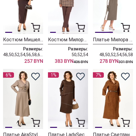
Костюм Мишель Шик 1422-2 шотландка
Костюм Милора Стиль 1489 шоколад+клетка
Платье Милора Стиль 1455 шоколад
Размеры:
Размеры:
Размеры:
48,50,52,54,56,58,60,62,64
50,52,54
48,50,52,54,56,58
257 BYN
383 BYN
278 BYN
406 BYN
301 BYN
6%
1%
7%
Платье AiraStyle 24437 капучино
Платье LadySecret 25314 шоколад
Платье Светлана-Стиль 2355 кэмел