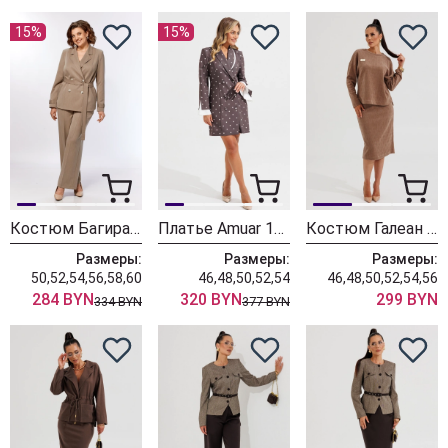
15%
15%
Костюм БагираАнТа 1125 бежевый
Платье Amuar 1136
Костюм Галеан Cтиль 990 светло-коричневый
Размеры:
Размеры:
Размеры:
50,52,54,56,58,60
46,48,50,52,54
46,48,50,52,54,56
284 BYN
320 BYN
299 BYN
334 BYN
377 BYN