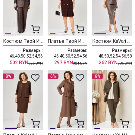
Костюм Твой Имидж 2480 темно-коричневый
Платье Твой Имидж 2454 шоколад
Костюм KaVari 8072-2 коричневый
Размеры:
Размеры:
Размеры:
46,48,50,52,54,56
46,48,50,52,54,56
48,50,52,54,56,58
502 BYN
297 BYN
362 BYN
525 BYN
321 BYN
386 BYN
8%
6%
8%