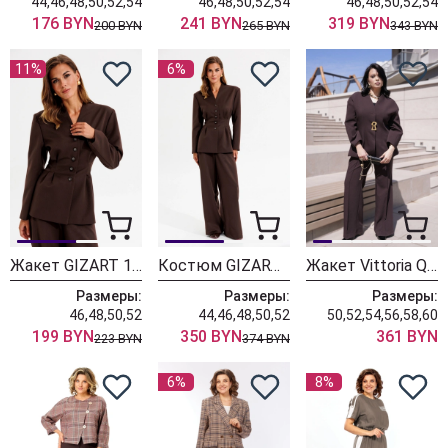
44,46,48,50,52,54
46,48,50,52,54
46,48,50,52,54
176 BYN
241 BYN
319 BYN
200 BYN
265 BYN
343 BYN
11%
6%
Жакет GIZART 15455 коричневый
Костюм GIZART 5455 шоколадный
Жакет Vittoria Queen 30053 шоколадный
Размеры:
Размеры:
Размеры:
46,48,50,52
44,46,48,50,52
50,52,54,56,58,60
199 BYN
350 BYN
361 BYN
223 BYN
374 BYN
6%
8%