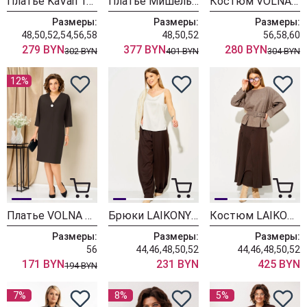
Платье KaVari 1158-2 коричневый
Платье МишельСтиль 1381 коричневый
Костюм VOLNA 1491 коричневая олива
Размеры:
Размеры:
Размеры:
48,50,52,54,56,58
48,50,52
56,58,60
279 BYN
377 BYN
280 BYN
302 BYN
401 BYN
304 BYN
12%
Платье VOLNA 1478 шоколадно-коричневый
Брюки LAIKONY L-974-2 коричневый
Костюм LAIKONY L-584 шоколад
Размеры:
Размеры:
Размеры:
56
44,46,48,50,52
44,46,48,50,52
171 BYN
231 BYN
425 BYN
194 BYN
7%
8%
5%