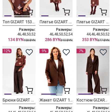
Топ GIZART 15328 капучино + принт цветы
Платье GIZART 5103 капучино + принт цветы
Платье GIZART 25300 капучино + принт цветы
Размеры:
Размеры:
Размеры:
46,48,50,52
46,48,50,52,54
44,46,48,50,52
134 BYN
286 BYN
353 BYN
158 BYN
310 BYN
377 BYN
12%
9%
7%
Брюки GIZART 35204 шоколадный
Жакет GIZART 15152 шоколадный
Костюм GIZART 5271 шоколадный
Размеры:
Размеры:
Размеры: