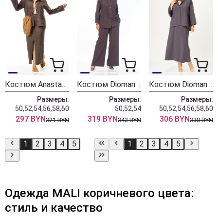
Костюм Anastasia 1384 шоколад
Костюм Diomant 2200 капучино
Костюм Diomant 2197 капучино
Размеры:
Размеры:
Размеры:
50,52,54,56,58,60
50,52,54
50,52,54,56,58,60
297 BYN
319 BYN
306 BYN
321 BYN
343 BYN
330 BYN
1
2
3
4
5
1
2
3
4
5
Одежда MALI коричневого цвета:
стиль и качество