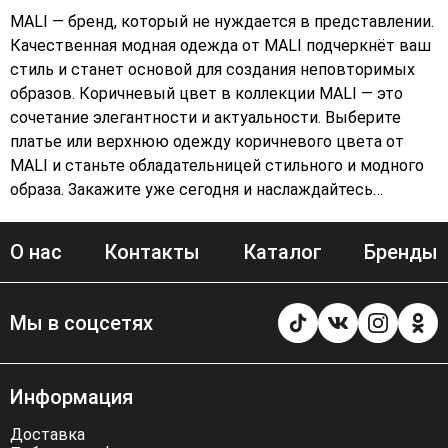
MALI — бренд, который не нуждается в представлении.
Качественная модная одежда от MALI подчеркнёт ваш
стиль и станет основой для создания неповторимых
образов. Коричневый цвет в коллекции MALI — это
сочетание элегантности и актуальности. Выберите
платье или верхнюю одежду коричневого цвета от
MALI и станьте обладательницей стильного и модного
образа. Закажите уже сегодня и наслаждайтесь
комфортом и качеством нашей одежды. Подберите
платье MALI и ощутите себя настоящей королевой!
О нас
Контакты
Каталог
Бренды
Добавьте в свою коллекцию верхнюю одежду
коричневого цвета от MALI и будьте неотразимы в
любую погоду. Оформите заказ прямо сейчас и
Мы в соцсетях
получите свой стильный наряд в кратчайшие сроки!
Информация
Доставка