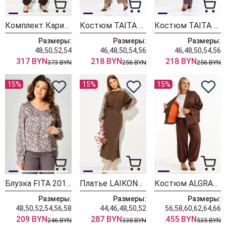
Комплект Карина Делюкс 1458 коричневый
Костюм TAITA PLUS 2329/26 капучинно
Костюм TAITA PLUS 2329/27 какао
Размеры:
Размеры:
Размеры:
48,50,52,54
46,48,50,54,56
46,48,50,54,56
317 BYN
218 BYN
218 BYN
373 BYN
256 BYN
256 BYN
15%
15%
15%
Блузка FITA 20181
Платье LAIKONY L-774 бежевый+шоколад
Костюм ALGRANDA (Новелла Шарм) 4127-6
Размеры:
Размеры:
Размеры:
48,50,52,54,56,58
44,46,48,50,52
56,58,60,62,64,66
209 BYN
287 BYN
455 BYN
246 BYN
338 BYN
535 BYN