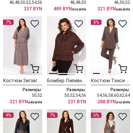
46,48,50,52,54,56
46,48,50
46,50,52
337 BYN
489 BYN
321 BYN
512 BYN
345 BYN
7%
8%
Костюм ЗигзагСтиль 608-1 меланжевый
Бомбер Лилиана 1560 шоколад
Костюм Тэнси 416 шоколадный + бежевый
Размеры:
Размеры:
Размеры:
50,52
50,52,54,56
54,56,58,60,62,64
321 BYN
231 BYN
288 BYN
345 BYN
312 BYN
4%
7%
6%