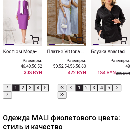
Костюм Мода-Юрс 26-2963 пурпурный
Платье Vittoria Queen 28253 лавандовый
Блузка Anastasia 1342 черничный
Размеры:
Размеры:
Размеры:
46,48,50,52
50,52,54,56,58,60
48
308 BYN
422 BYN
184 BYN
208 BYN
1
2
3
4
5
1
2
3
4
5
Одежда MALI фиолетового цвета:
стиль и качество