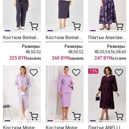
Костюм BonnaImage 1055/1 серо-фиолетовый
Костюм BonnaImage 1050/1 серо-фиолетовый
Платье Anastasia 1327 фиолетовый
Размеры:
Размеры:
Размеры:
48,50,52
48,50,52
48,50,54,56,58,60
325 BYN
260 BYN
247 BYN
349 BYN
284 BYN
271 BYN
13%
Костюм Мода-Юрс 26-2847 сирень
Костюм Мода-Юрс 26-2971 сирень
Платье ANELLI LAUREL 1635 чернослив