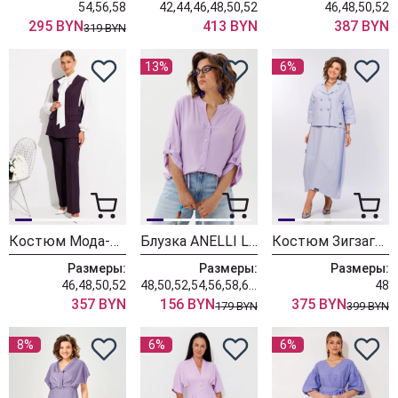
54,56,58
42,44,46,48,50,52
46,48,50,52
295 BYN
413 BYN
387 BYN
319 BYN
13%
6%
Костюм Мода-Юрс 26-2961 баклажан
Блузка ANELLI LAUREL 1861 лавандовый лепесток
Костюм ЗигзагСтиль 643 фиалковый
Размеры:
Размеры:
Размеры:
46,48,50,52
48,50,52,54,56,58,60,62
48
357 BYN
156 BYN
375 BYN
179 BYN
399 BYN
8%
6%
6%