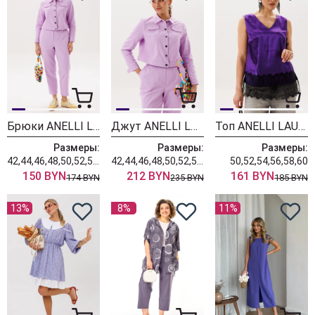
Брюки ANELLI LAUREL 518 лавандовый раф
Джут ANELLI LAUREL 717 лавандовый раф
Топ ANELLI LAUREL 1664-1 магический фиолетовый
Размеры:
Размеры:
Размеры:
42,44,46,48,50,52,54,56,58,60,62
42,44,46,48,50,52,54,56,58,60,62
50,52,54,56,58,60
150 BYN
212 BYN
161 BYN
174 BYN
235 BYN
185 BYN
13%
8%
11%