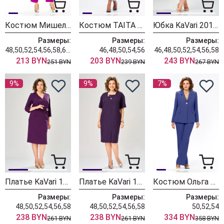
Костюм Мишель Шик 1436/1 королевский пурпур
Костюм TAITA PLUS 2622/3 лаванда
Юбка KaVari 2014-1 серо-фиолетовый
Размеры:
Размеры:
Размеры:
48,50,52,54,56,58,60,62,64
46,48,50,54,56
46,48,50,52,54,56,58
213 BYN
203 BYN
243 BYN
251 BYN
239 BYN
267 BYN
9%
9%
7%
Платье KaVari 1162-1 баклажан
Платье KaVari 1161 баклажан
Костюм Ольга Стиль С1042 сине-фиолетовый
Размеры:
Размеры:
Размеры:
48,50,52,54,56,58
48,50,52,54,56,58
50,52,54
238 BYN
238 BYN
334 BYN
261 BYN
261 BYN
358 BYN