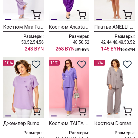
Костюм Mira Fashion 5688
Костюм Anastasia 1358 королевский пурпурный
Платье ANELLI LAUREL 1633 сицилийская сирень
Размеры:
Размеры:
Размеры:
50,52,54,56
48,50,52
42,44,46,48,50,52
248 BYN
268 BYN
145 BYN
291 BYN
168 BYN
10%
11%
7%
Джемпер Rumoda 2288 сиреневый
Костюм TAITA PLUS 2414/5 сирень
Костюм Diomant 2164 лаванда
Размеры:
Размеры:
Размеры: