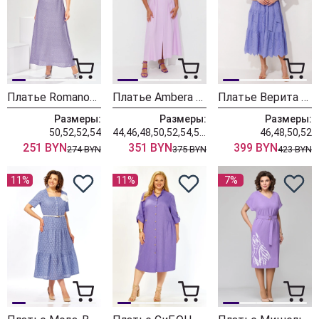
Платье Romanovich Style 1-2925 лавандовый
Платье Ambera style 1148-2 лаванда
Платье Верита 2455 лиловый
Размеры:
Размеры:
Размеры:
50,52,52,54
44,46,48,50,52,54,56,58,60
46,48,50,52
251 BYN
351 BYN
399 BYN
274 BYN
375 BYN
423 BYN
11%
11%
7%