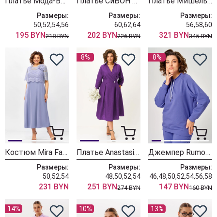
Платье Мода-Версаль 1903 лаванда
Платье СиБОН 0243 сирень
Платье МишельСтиль 1378 лаванда
Размеры:
Размеры:
Размеры:
50,52,54,56
60,62,64
56,58,60
195 BYN
202 BYN
321 BYN
218 BYN
226 BYN
345 BYN
8%
8%
Костюм Mira Fashion 5713-2
Платье Anastasia 1229 фиолетовый
Джемпер Rumoda 2270 фиолетовый
Размеры:
Размеры:
Размеры:
50,52,54
48,50,52,54
46,48,50,52,54,56,58
231 BYN
251 BYN
147 BYN
274 BYN
160 BYN
14%
10%
13%