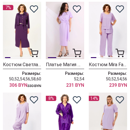
7%
Костюм Светлана-Стиль 2161 фиолетовый
Платье Магия Моды 2452 лаванда
Костюм Mira Fashion 5689
Размеры:
Размеры:
Размеры:
50,52,54,56,58,60
52,54
50,52,54,56
306 BYN
231 BYN
239 BYN
330 BYN
8%
14%