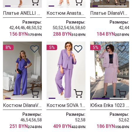
Платье ANELLI LAUREL 1644 мимоза
Костюм Anastasia 1371 фиолетовый
Платье DilanaVIP 2145 сиреневый
Размеры:
Размеры:
Размеры:
42,44,46,48,50,52
50,52,54,56,58,60
42,44
156 BYN
288 BYN
184 BYN
179 BYN
312 BYN
207 BYN
8%
5%
5%
Костюм DilanaVIP 2144 сиреневый
Костюм SOVA 11334 лаванда
Юбка Erika 1023 фиолетовая
Размеры:
Размеры:
Размеры:
46,54,56,58
52,58
52,62
251 BYN
409 BYN
186 BYN
274 BYN
432 BYN
196 BYN