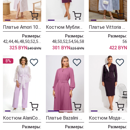
Платье Amori 1011 лаванда
Костюм Мублиз 325 баклажан
Платье Vittoria Queen 28253 лавандовый
Размеры:
Размеры:
Размеры:
42,44,46,48,50,52,54,56
48,50,52,54,56,58
56
325 BYN
301 BYN
422 BYN
349 BYN
325 BYN
8%
Костюм AlaniCollection 2552 сиреневый
Платье Bazalini 5075 сиреневый
Костюм Мода-Юрс 26-2917-2 баклажан
Размеры:
Размеры:
Размеры: