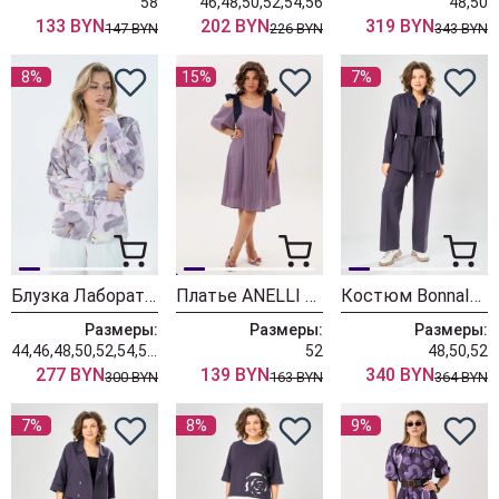
58
46,48,50,52,54,56
48,50
133 BYN
202 BYN
319 BYN
147 BYN
226 BYN
343 BYN
8%
15%
7%
Блузка Лаборатория Моды М148 сиреневый
Платье ANELLI LAUREL 1820 синий бант
Костюм BonnaImage 1058/1серо-фиолетовый
Размеры:
Размеры:
Размеры:
44,46,48,50,52,54,56,58
52
48,50,52
277 BYN
139 BYN
340 BYN
300 BYN
163 BYN
364 BYN
7%
8%
9%