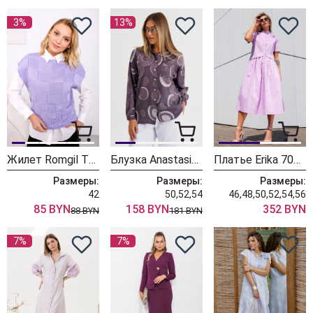
3%
13%
Жилет Romgil ТН431 сиреневая
Блузка Anastasia 1380 фиолетовый
Платье Erika 7058 лиловый
Размеры:
Размеры:
Размеры:
42
50,52,54
46,48,50,52,54,56
85 BYN
158 BYN
352 BYN
88 BYN
181 BYN
7%
7%