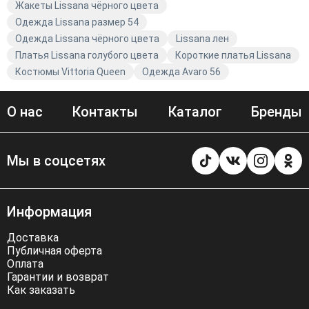
Жакеты Lissana чёрного цвета
Одежда Lissana размер 54
Одежда Lissana чёрного цвета
Lissana лен
Платья Lissana голубого цвета
Короткие платья Lissana
Костюмы Vittoria Queen
Одежда Avaro 56
О нас
Контакты
Каталог
Бренды
Мы в соцсетях
Информация
Доставка
Публичная оферта
Оплата
Гарантии и возврат
Как заказать