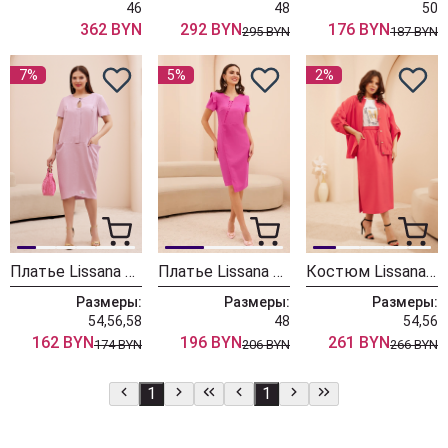
46
48
50
362 BYN
292 BYN
176 BYN
295 BYN
187 BYN
7%
5%
2%
Платье Lissana 4737
Платье Lissana 4722
Костюм Lissana 4681
Размеры:
Размеры:
Размеры:
54,56,58
48
54,56
162 BYN
196 BYN
261 BYN
174 BYN
206 BYN
266 BYN
1
1