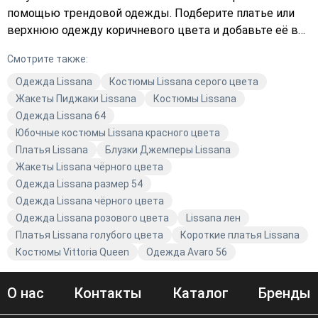
помощью трендовой одежды. Подберите платье или
верхнюю одежду коричневого цвета и добавьте её в
корзину — ваш идеальный наряд ждёт вас!
Смотрите также:
Одежда Lissana
Костюмы Lissana серого цвета
Жакеты Пиджаки Lissana
Костюмы Lissana
Одежда Lissana 64
Юбочные костюмы Lissana красного цвета
Платья Lissana
Блузки Джемперы Lissana
Жакеты Lissana чёрного цвета
Одежда Lissana размер 54
Одежда Lissana чёрного цвета
Одежда Lissana розового цвета
Lissana лен
Платья Lissana голубого цвета
Короткие платья Lissana
Костюмы Vittoria Queen
Одежда Avaro 56
О нас
Контакты
Каталог
Бренды