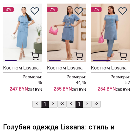
3%
2%
2%
Костюм Lissana 4901
Костюм Lissana 4862/1
Костюм Lissana 4741/1
Размеры:
Размеры:
Размеры:
46
44,46
52
247 BYN
255 BYN
254 BYN
254 BYN
261 BYN
260 BYN
1
1
Голубая одежда Lissana: стиль и