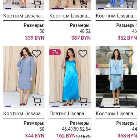
Костюм Lissana 5014 голубой
Костюм Lissana 5036 морская глубина
Костюм Lissana 5016 джинс
Размеры:
Размеры:
Размеры:
50
48,52
46
339 BYN
387 BYN
362 BYN
7%
Костюм Lissana 4975
Платье Lissana 4986
Костюм Lissana 4948
Размеры:
Размеры:
Размеры:
50
46,48,50,52,54
44
344 BYN
162 BYN
368 BYN
174 BYN