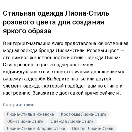
Стильная одежда Лиона-Стиль
розового цвета для создания
яркого образа
В интернет-магазине Avaro представлена качественная
модная одежда бренда Лиона-Стиль. Розовый цвет —
это символ женственности и стиля. Одежда Лиона-
Стиль розового цвета подчеркнёт вашу
индивидуальность и станет отличным дополнением к
вашему гардеробу. Выберите платье или другой
элемент одежды, который подойдёт вам по стилю и
настроению. Закажите с доставкой прямо сейчас и
позвольте себе быть модной! Не упустите
Смотрите также:
возможность купить качественную одежду по
выгодной цене. Подберите идеальный наряд и
Лиона-Стиль в Ижевске
Костюмы Лиона-Стиль
добавьте его в корзину уже сегодня!
Юбки Лиона-Стиль
Одежда Лиона-Стиль
Лиона-Стиль в Владивостоке
Платья Лиона-Стиль