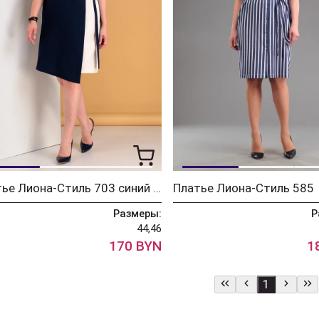
Платье Лиона-Стиль 703 синий с молочным
Платье Лиона-Стиль 585
Размеры:
Р
44,46
170 BYN
1
1