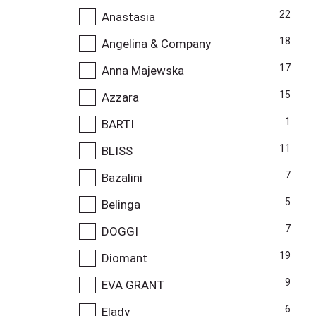
22
Anastasia
18
Angelina & Company
17
Anna Majewska
15
Azzara
1
BARTI
11
BLISS
7
Bazalini
5
Belinga
7
DOGGI
19
Diomant
9
EVA GRANT
6
Elady