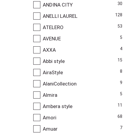
30
ANDINA CITY
128
ANELLI LAUREL
53
ATELERO
5
AVENUE
4
AXXA
15
Abbi style
8
AiraStyle
9
AlaniCollection
5
Almira
11
Ambera style
68
Amori
7
Amuar