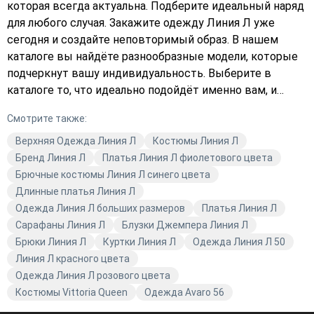
которая всегда актуальна. Подберите идеальный наряд
для любого случая. Закажите одежду Линия Л уже
сегодня и создайте неповторимый образ. В нашем
каталоге вы найдёте разнообразные модели, которые
подчеркнут вашу индивидуальность. Выберите в
каталоге то, что идеально подойдёт именно вам, и
оформите заказ прямо сейчас. Avaro предлагает только
Смотрите также:
качественную одежду, которая соответствует
последним трендам моды. Добавьте разнообразие в
Верхняя Одежда Линия Л
Костюмы Линия Л
свой гардероб с одеждой Линия Л!
Бренд Линия Л
Платья Линия Л фиолетового цвета
Брючные костюмы Линия Л синего цвета
Длинные платья Линия Л
Одежда Линия Л больших размеров
Платья Линия Л
Сарафаны Линия Л
Блузки Джемпера Линия Л
Брюки Линия Л
Куртки Линия Л
Одежда Линия Л 50
Линия Л красного цвета
Одежда Линия Л розового цвета
Костюмы Vittoria Queen
Одежда Avaro 56