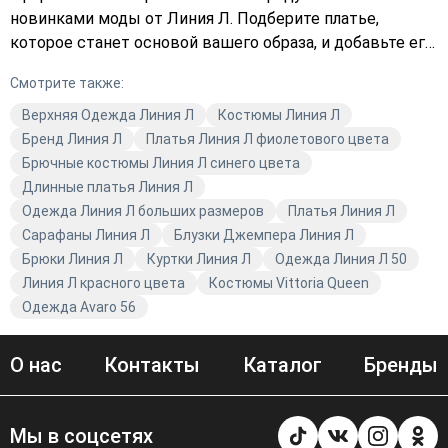
новинками моды от Линия Л. Подберите платье,
которое станет основой вашего образа, и добавьте его
в корзину. У нас вы найдёте не только стиль, но и
Смотрите также:
высокое качество каждой вещи.
Верхняя Одежда Линия Л
Костюмы Линия Л
Бренд Линия Л
Платья Линия Л фиолетового цвета
Брючные костюмы Линия Л синего цвета
Длинные платья Линия Л
Одежда Линия Л больших размеров
Платья Линия Л
Сарафаны Линия Л
Блузки Джемпера Линия Л
Брюки Линия Л
Куртки Линия Л
Одежда Линия Л 50
Линия Л красного цвета
Костюмы Vittoria Queen
Одежда Avaro 56
О нас
Контакты
Каталог
Бренды
Мы в соцсетях