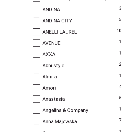
3
ANDINA
5
ANDINA CITY
10
ANELLI LAUREL
1
AVENUE
1
AXXA
2
Abbi style
1
Almira
4
Amori
5
Anastasia
1
Angelina & Company
7
Anna Majewska
1