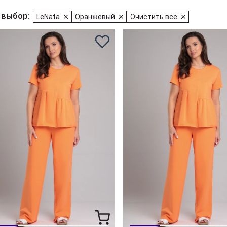
 выбор:
LeNata
Оранжевый
Очистить все