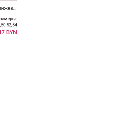
Костюм LeNata 20399 оранжевый
азмеры:
,50,52,54
47 BYN