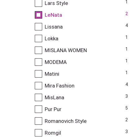
1
Lars Style
2
LeNata
4
Lissana
1
Lokka
1
MISLANA WOMEN
1
MODEMA
1
Matini
4
Mira Fashion
3
MisLana
5
Pur Pur
2
Romanovich Style
3
Romgil