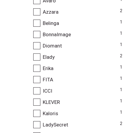
Avaro
2
Azzara
1
Belinga
1
BonnaImage
1
Diomant
2
Elady
1
Erika
1
FITA
1
ICCI
1
KLEVER
1
Kaloris
2
LadySecret