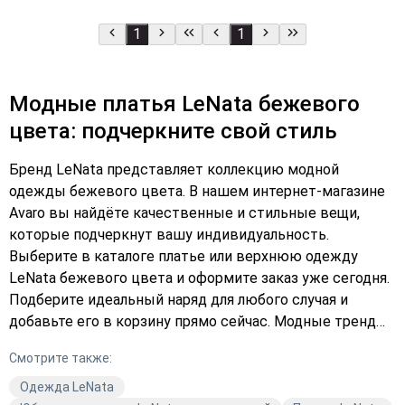
1
1
Модные платья LeNata бежевого
цвета: подчеркните свой стиль
Бренд LeNata представляет коллекцию модной
одежды бежевого цвета. В нашем интернет-магазине
Avaro вы найдёте качественные и стильные вещи,
которые подчеркнут вашу индивидуальность.
Выберите в каталоге платье или верхнюю одежду
LeNata бежевого цвета и оформите заказ уже сегодня.
Подберите идеальный наряд для любого случая и
добавьте его в корзину прямо сейчас. Модные тренды
и качество — вот что отличает одежду LeNata. Не
Смотрите также:
упустите возможность купить стильную вещь по
выгодной цене. Закажите с доставкой из Avaro и
Одежда LeNata