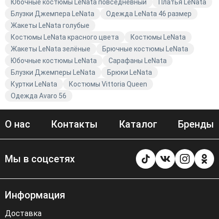
наслаждайтесь комфортом и стилем.
Юбочные костюмы LeNata повседневный
Платья LeNata
Блузки Джемпера LeNata
Одежда LeNata 46 размер
Жакеты LeNata голубые
Костюмы LeNata красного цвета
Костюмы LeNata
Жакеты LeNata зелёные
Брючные костюмы LeNata
Юбочные костюмы LeNata
Сарафаны LeNata
Блузки Джемперы LeNata
Брюки LeNata
Куртки LeNata
Костюмы Vittoria Queen
Одежда Avaro 56
О нас
Контакты
Каталог
Бренды
Мы в соцсетях
Информация
Доставка