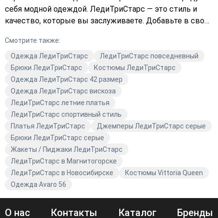
себя модной одеждой. ЛедиТриСтарс — это стиль и
качество, которые вы заслуживаете. Добавьте в свой
гардероб что-то особенное и подчеркните свою
Смотрите также:
индивидуальность. Выберите в каталоге
ЛедиТриСтарс и оформите заказ уже сегодня!
Одежда ЛедиТриСтарс
ЛедиТриСтарс повседневный
Брюки ЛедиТриСтарс
Костюмы ЛедиТриСтарс
Одежда ЛедиТриСтарс 42 размер
Одежда ЛедиТриСтарс вискоза
ЛедиТриСтарс летние платья
ЛедиТриСтарс спортивный стиль
Платья ЛедиТриСтарс
Джемперы ЛедиТриСтарс серые
Брюки ЛедиТриСтарс серые
Жакеты / Пиджаки ЛедиТриСтарс
ЛедиТриСтарс в Магнитогорске
ЛедиТриСтарс в Новосибирске
Костюмы Vittoria Queen
Одежда Avaro 56
О нас
Контакты
Каталог
Бренды