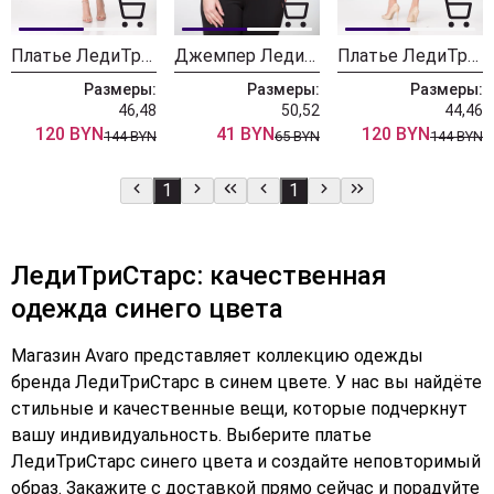
Платье ЛедиТриСтарс 1947 синий
Джемпер ЛедиТриСтарс 1417 василек
Платье ЛедиТриСтарс 1772
Размеры:
Размеры:
Размеры:
46,48
50,52
44,46
120 BYN
41 BYN
120 BYN
144 BYN
65 BYN
144 BYN
1
1
ЛедиТриСтарс: качественная
одежда синего цвета
Магазин Avaro представляет коллекцию одежды
бренда ЛедиТриСтарс в синем цвете. У нас вы найдёте
стильные и качественные вещи, которые подчеркнут
вашу индивидуальность. Выберите платье
ЛедиТриСтарс синего цвета и создайте неповторимый
образ. Закажите с доставкой прямо сейчас и порадуйте