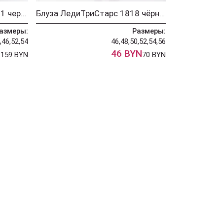
Брюки ЛедиТриСтарс 2401 черный
Блуза ЛедиТриСтарс 1818 чёрный
азмеры:
Размеры:
,46,52,54
46,48,50,52,54,56
N
46 BYN
159 BYN
70 BYN