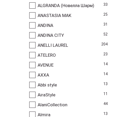
33
ALGRANDA (Новелла Шарм)
25
ANASTASIA MAK
31
ANDINA
52
ANDINA CITY
204
ANELLI LAUREL
23
ATELERO
14
AVENUE
14
AXXA
13
Abbi style
11
AiraStyle
44
AlaniCollection
13
Almira