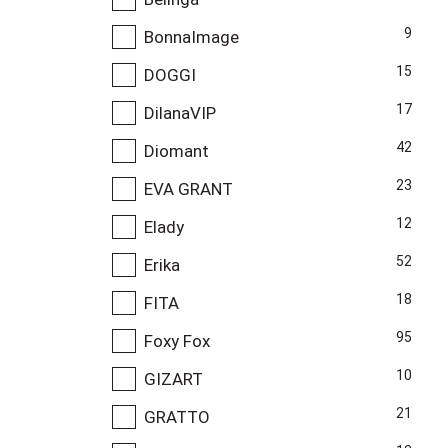
9
BonnaImage
15
DOGGI
17
DilanaVIP
42
Diomant
23
EVA GRANT
12
Elady
52
Erika
18
FITA
95
Foxy Fox
10
GIZART
21
GRATTO