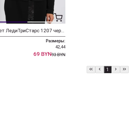
Жакет ЛедиТриСтарс 1207 черный
Размеры:
42,44
69 BYN
93 BYN
1