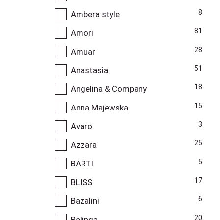
8
Ambera style
81
Amori
28
Amuar
51
Anastasia
18
Angelina & Company
15
Anna Majewska
3
Avaro
25
Azzara
5
BARTI
17
BLISS
6
Bazalini
20
Belinga