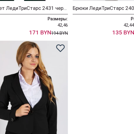
Жилет ЛедиТриСтарс 2431 черный
Размеры:
Р
42,46
42,44
171 BYN
135 BY
194 BYN