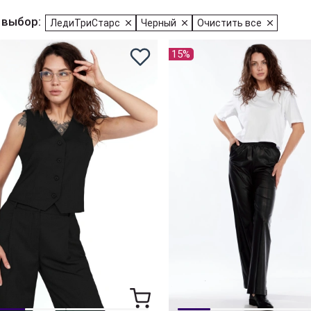
 выбор:
ЛедиТриСтарс
Черный
Очистить все
15%