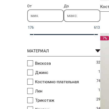
От
До
176
613
7%
МАТЕРИАЛ
32
Вискоза
1
Джинс
74
Костюмно-плательная
1
Лен
29
Трикотаж
34