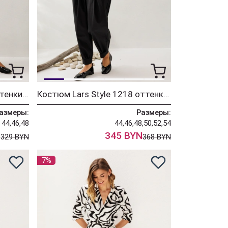
Платье Lars Style 1219 оттенки молочного+черный
Костюм Lars Style 1218 оттенки молочного+черный
азмеры:
Размеры:
44,46,48
44,46,48,50,52,54
N
345 BYN
329 BYN
368 BYN
7%