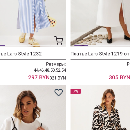
ье Lars Style 1232
Размеры:
Р
44,46,48,50,52,54
297 BYN
305 BY
321 BYN
7%