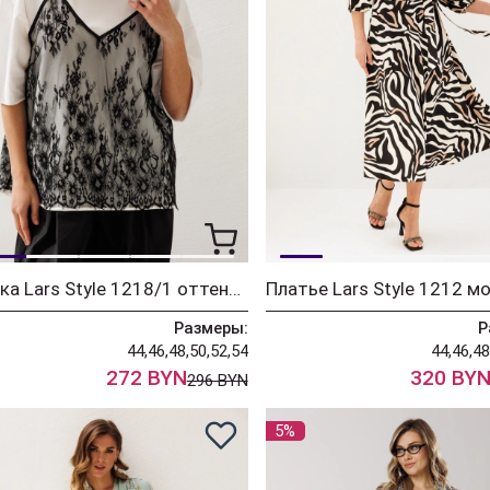
Блузка Lars Style 1218/1 оттенки молочного+черный
Размеры:
Р
44,46,48,50,52,54
44,46,48
272 BYN
320 BY
296 BYN
5%