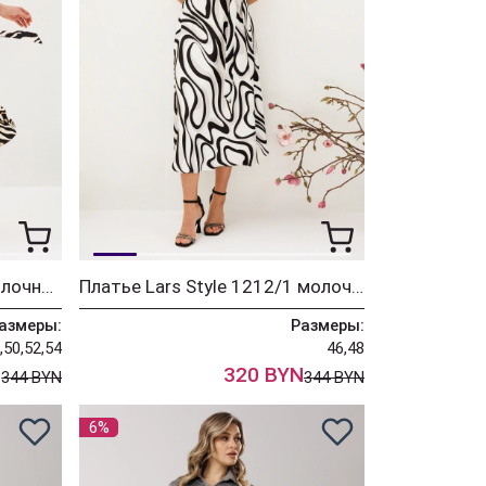
Платье Lars Style 1212 молочный+бежево-черный анималистичный принт
Платье Lars Style 1212/1 молочный+серо-черный анималистичный принт
азмеры:
Размеры:
,50,52,54
46,48
N
320 BYN
344 BYN
344 BYN
6%