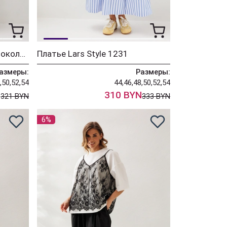
Костюм Lars Style 1237 шоколадный+молочный
Платье Lars Style 1231
азмеры:
Размеры:
,50,52,54
44,46,48,50,52,54
N
310 BYN
321 BYN
333 BYN
6%