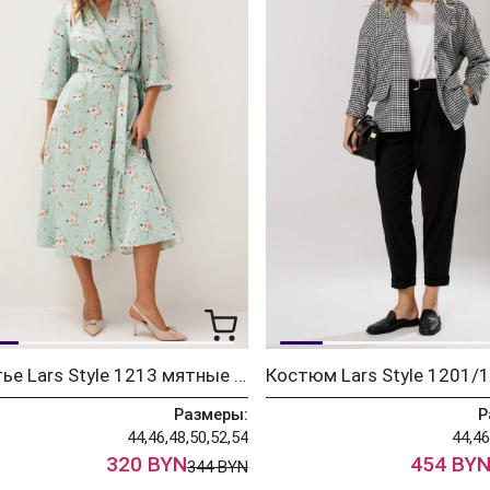
Платье Lars Style 1213 мятные оттенки+цветочный принт
Размеры:
Р
44,46,48,50,52,54
44,46
320 BYN
454 BY
344 BYN