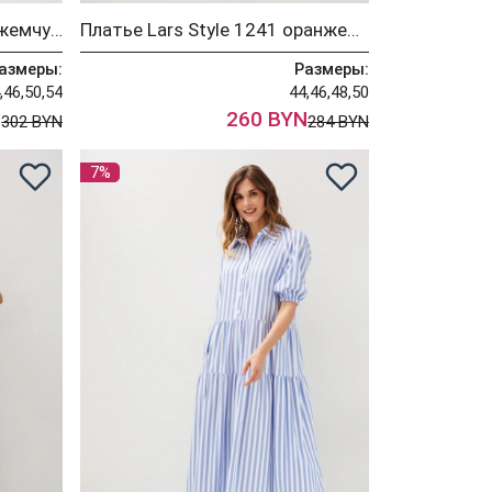
Платье Lars Style 1233-1 жемчужный+черный
Платье Lars Style 1241 оранжево-голубое
азмеры:
Размеры:
,46,50,54
44,46,48,50
N
260 BYN
302 BYN
284 BYN
7%