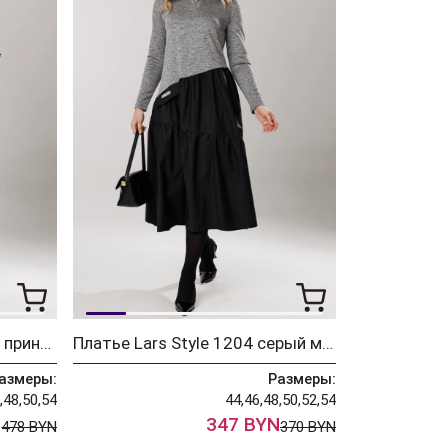
Костюм Lars Style 1201/1 принт лапка
Платье Lars Style 1204 серый меланж+черный
азмеры:
Размеры:
,48,50,54
44,46,48,50,52,54
N
347 BYN
478 BYN
370 BYN