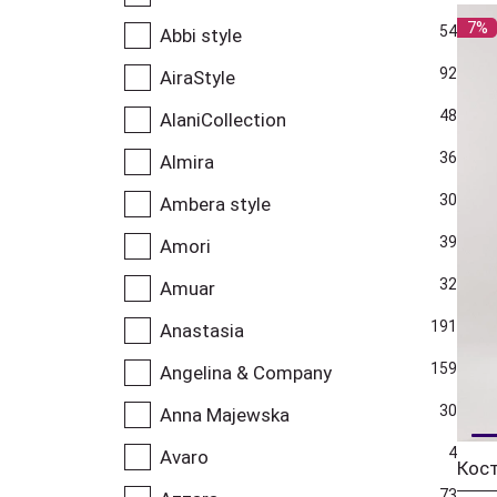
7%
54
Abbi style
92
AiraStyle
48
AlaniCollection
36
Almira
30
Ambera style
39
Amori
32
Amuar
191
Anastasia
159
Angelina & Company
30
Anna Majewska
4
Avaro
Кост
73