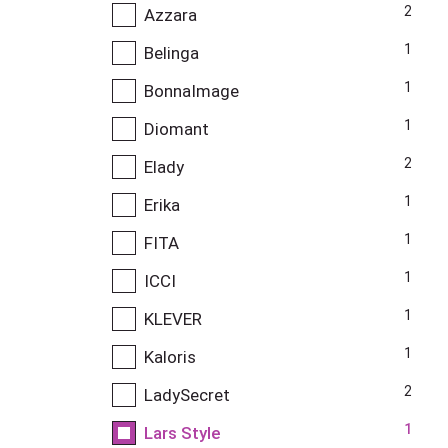
2
Azzara
1
Belinga
1
BonnaImage
1
Diomant
2
Elady
1
Erika
1
FITA
1
ICCI
1
KLEVER
1
Kaloris
2
LadySecret
1
Lars Style