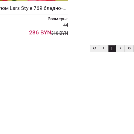
Костюм Lars Style 769 бледно-оранжевый
Размеры:
44
286 BYN
310 BYN
1