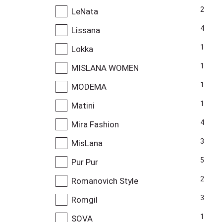
2
LeNata
4
Lissana
1
Lokka
1
MISLANA WOMEN
1
MODEMA
1
Matini
4
Mira Fashion
3
MisLana
5
Pur Pur
2
Romanovich Style
3
Romgil
1
SOVA