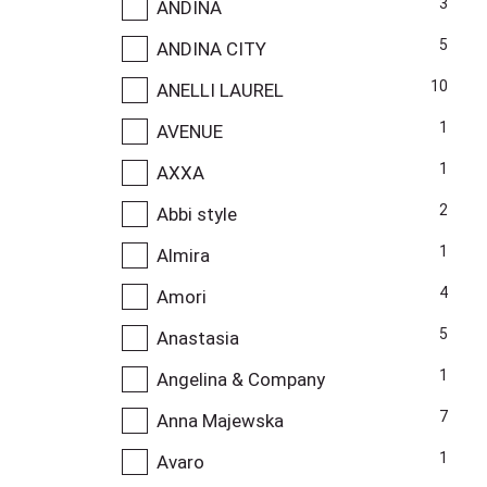
3
ANDINA
5
ANDINA CITY
10
ANELLI LAUREL
1
AVENUE
1
AXXA
2
Abbi style
1
Almira
4
Amori
5
Anastasia
1
Angelina & Company
7
Anna Majewska
1
Avaro