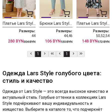
Платье Lars Style 896 бело-голубой
Брюки Lars Style 548-2
Платье Lars Style 335
Размеры:
Размеры:
Размеры:
44
44,46
50,52,54
280 BYN
106 BYN
148 BYN
304 BYN
130 BYN
172 BYN
1
1
Одежда Lars Style голубого цвета:
стиль и качество
Одежда от Lars Style — это всегда высокое качество и
актуальный стиль. Голубые оттенки в коллекциях Lars
Style подчёркивают вашу индивидуальность и
изящество. Выберите в каталоге то, что подчеркнёт