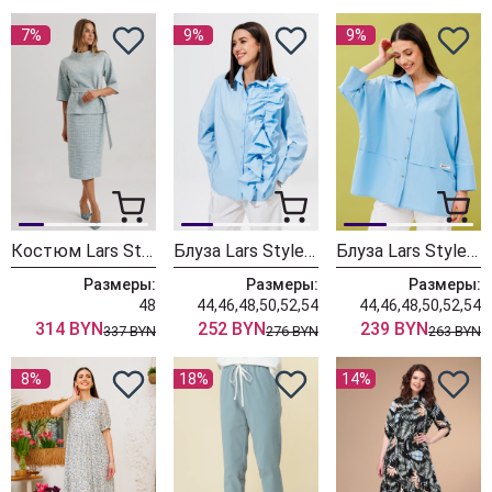
7%
9%
9%
Костюм Lars Style 1137
Блуза Lars Style 919/1
Блуза Lars Style 899/1
Размеры:
Размеры:
Размеры:
48
44,46,48,50,52,54
44,46,48,50,52,54
314 BYN
252 BYN
239 BYN
337 BYN
276 BYN
263 BYN
8%
18%
14%