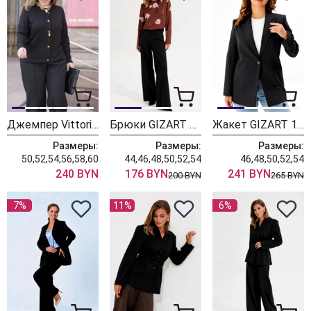
Джемпер Vittoria Queen 31213 черный
Брюки GIZART 35204 черный
Жакет GIZART 15152 черный
Размеры:
Размеры:
Размеры:
50,52,54,56,58,60
44,46,48,50,52,54
46,48,50,52,54
240 BYN
176 BYN
241 BYN
200 BYN
265 BYN
7%
11%
6%