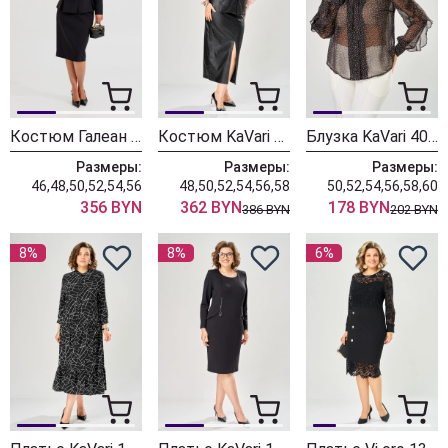
Костюм Галеан Cтиль 1012 черный
Костюм KaVari 8072 черный
Блузка KaVari 4034 черный горох
Размеры:
Размеры:
Размеры:
46,48,50,52,54,56
48,50,52,54,56,58
50,52,54,56,58,60
356 BYN
362 BYN
178 BYN
386 BYN
202 BYN
8%
8%
6%