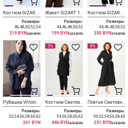
Костюм GIZART 5271 черный
Жакет GIZART 15455 черный
Костюм GIZART 5455 черный
Размеры:
Размеры:
Размеры:
46,48,50,52,54
44,46,48,50,52
44,46,48,50,52
319 BYN
199 BYN
350 BYN
343 BYN
223 BYN
374 BYN
5%
8%
Рубашка Vittoria Queen 30273/1 черная
Костюм Светлана-Стиль 2375 черный
Платье Светлана-Стиль 2359 черный
Размеры:
Размеры:
Размеры:
52,54,56,58,60,62
54,56,58,60,62
50,52,54,56,58,60
261 BYN
446 BYN
251 BYN
470 BYN
274 BYN