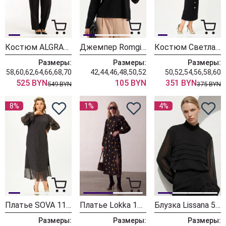
Костюм ALGRANDA (Новелла Шарм) 4181
Джемпер Romgil РП0205-ХЛ5 черный
Костюм Светлана-Стиль 2376 черный
Размеры:
Размеры:
Размеры:
58,60,62,64,66,68,70
42,44,46,48,50,52
50,52,54,56,58,60
525 BYN
105 BYN
351 BYN
549 BYN
375 BYN
8%
1%
4%
Платье SOVA 11347
Платье Lokka 1976 черный
Блузка Lissana 5058 черный
Размеры:
Размеры:
Размеры: