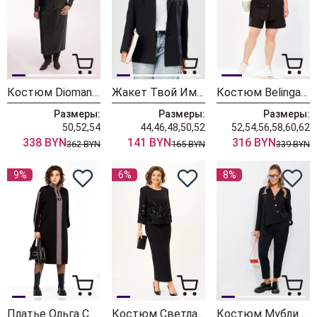
Костюм Diomant 2201 черный
Жакет Твой Имидж 2558 черный
Костюм Belinga 2340 черный
Размеры:
Размеры:
Размеры:
50,52,54
44,46,48,50,52
52,54,56,58,60,62
338 BYN
141 BYN
316 BYN
362 BYN
165 BYN
339 BYN
9%
6%
8%
Платье Ольга Стиль С972 черный
Костюм Светлана-Стиль 2348 черный
Костюм Мублиз 337 черный