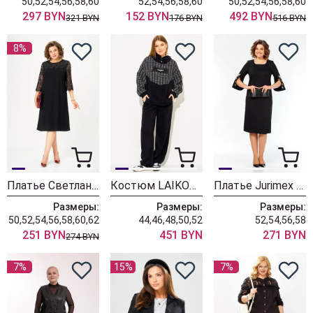
50,52,54,56,58,60
52,54,56,58,60
50,52,54,56,58,60
297 BYN
152 BYN
492 BYN
321 BYN
176 BYN
516 BYN
8%
Платье Светлана-Стиль 2369 черный
Костюм LAIKONY L-574 черный
Платье Jurimex West 3545
Размеры:
Размеры:
Размеры:
50,52,54,56,58,60,62
44,46,48,50,52
52,54,56,58
251 BYN
451 BYN
271 BYN
274 BYN
7%
15%
7%