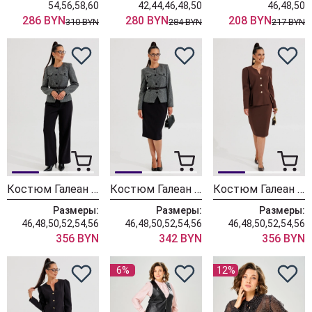
54,56,58,60
42,44,46,48,50
46,48,50
286 BYN
280 BYN
208 BYN
310 BYN
284 BYN
217 BYN
Костюм Галеан Cтиль 1014Б серый с черным
Костюм Галеан Cтиль 1014А серый с черным
Костюм Галеан Cтиль 1012 коричневый
Размеры:
Размеры:
Размеры:
46,48,50,52,54,56
46,48,50,52,54,56
46,48,50,52,54,56
356 BYN
342 BYN
356 BYN
6%
12%