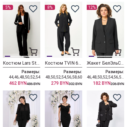
5%
8%
12%
Костюм Lars Style 1244/1 черный
Костюм TVIN 6117 черный + зеленый
Жакет БелЭльСтиль 412-3 черный
Размеры:
Размеры:
Размеры:
44,46,48,50,52,54
48,50,52,54,56,58,60
46,48,50,52,54,56,58,60,62
462 BYN
279 BYN
182 BYN
486 BYN
302 BYN
206 BYN