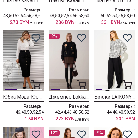
Платье KaVari 1163 черный принт
Платье KaVari 1160 черный
Платье Vi oro 1307 черный
Размеры:
Размеры:
Размеры:
48,50,52,54,56,58,60,62
48,50,52,54,56,58,60
50,52,54,56,58,60
273 BYN
286 BYN
331 BYN
297 BYN
310 BYN
354 BYN
2%
Юбка Мода-Юрс 26-2930 черный
Джемпер Lokka 1971
Брюки LAIKONY L-974-2 черный
Размеры:
Размеры:
Размеры:
46,48,50,52,54
42,44,46,48,50,52
44,46,48,50,52
174 BYN
273 BYN
231 BYN
278 BYN
12%
9%