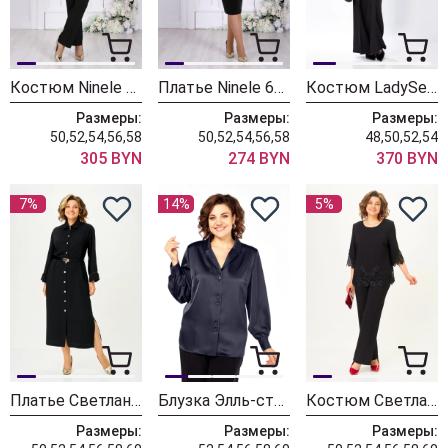
Костюм Ninele 6116 черный
Платье Ninele 6103 черный
Костюм LadySecret 25225 черный
Размеры:
Размеры:
Размеры:
50,52,54,56,58
50,52,54,56,58
48,50,52,54
305 BYN
274 BYN
370 BYN
7%
14%
5%
Платье Светлана-Стиль 2374 черный
Блузка Элль-стиль 2404/6а графит
Костюм Светлана-Стиль 2351 черный
Размеры:
Размеры:
Размеры: