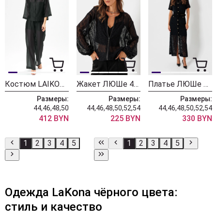
Костюм LAIKONY L-692 черный
Жакет ЛЮШе 4459 черный
Платье ЛЮШе 4454
Размеры:
Размеры:
Размеры:
44,46,48,50
44,46,48,50,52,54
44,46,48,50,52,54
412 BYN
225 BYN
330 BYN
1
2
3
4
5
1
2
3
4
5
Одежда LaKona чёрного цвета:
стиль и качество