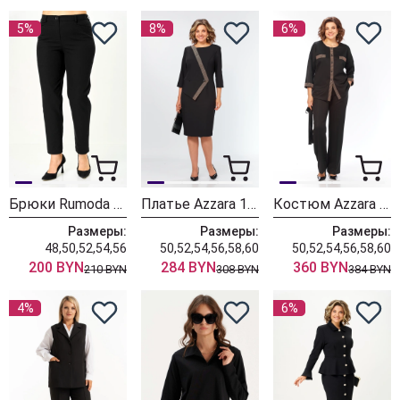
5%
8%
6%
Брюки Rumoda 2289 черные
Платье Azzara 10080
Костюм Azzara 10063
Размеры:
Размеры:
Размеры:
48,50,52,54,56
50,52,54,56,58,60
50,52,54,56,58,60
200 BYN
284 BYN
360 BYN
210 BYN
308 BYN
384 BYN
4%
6%