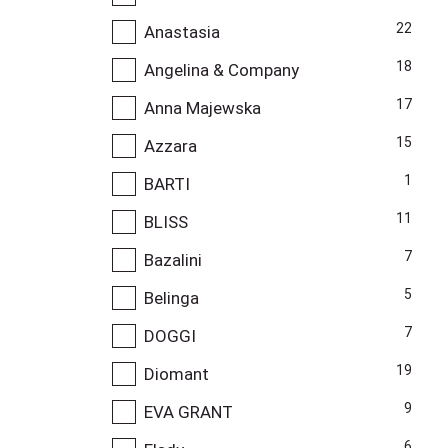
22
Anastasia
18
Angelina & Company
17
Anna Majewska
15
Azzara
1
BARTI
11
BLISS
7
Bazalini
5
Belinga
7
DOGGI
19
Diomant
9
EVA GRANT
6