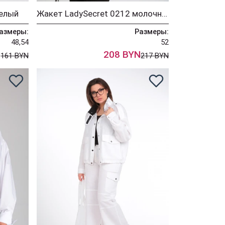
белый
Жакет LadySecret 0212 молочный
азмеры:
Размеры:
48,54
52
N
208 BYN
161 BYN
217 BYN