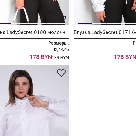
Блузка LadySecret 0180 молочный
Блузка LadySecret 0171 
Размеры:
Р
42,44,46
178 BYN
178 BY
189 BYN