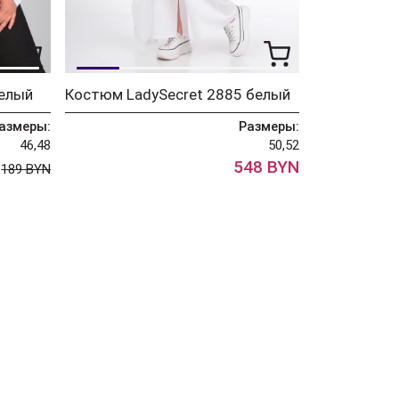
белый
Костюм LadySecret 2885 белый
азмеры:
Размеры:
46,48
50,52
N
548 BYN
189 BYN