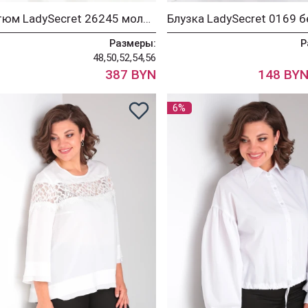
Костюм LadySecret 26245 молочный + хаки
Блузка LadySecret 0169 
Размеры:
Р
48,50,52,54,56
387 BYN
148 BY
6%