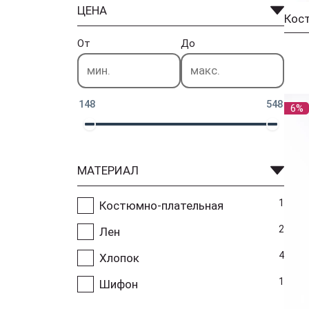
ЦЕНА
От
До
148
548
6%
МАТЕРИАЛ
1
Костюмно-плательная
2
Лен
4
Хлопок
1
Шифон