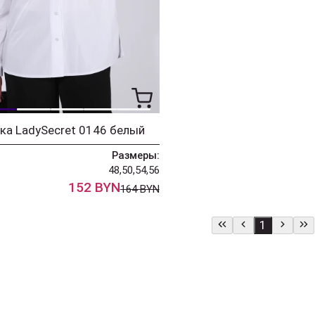
ка LadySecret 0146 белый
Размеры:
48,50,54,56
152 BYN
164 BYN
1