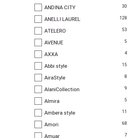
30
ANDINA CITY
128
ANELLI LAUREL
53
ATELERO
5
AVENUE
4
AXXA
15
Abbi style
8
AiraStyle
9
AlaniCollection
5
Almira
11
Ambera style
68
Amori
7
Amuar