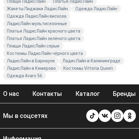
Плащи ЛадисЛайн
Платья ЛадисЛайн
Жакеты Пиджаки ЛадисЛайн
Одежда ЛадисЛайн
Одежда ЛадисЛайн вискоза
ЛадисЛайн мультисезонные
Платья ЛадисЛайн красного цвета
Платья ЛадисЛайн зелёного цвета
Плащи ЛадисЛайн серые
Костюмы ЛадисЛайн чёрного цвета
ЛадисЛайн в Барнауле
ЛадисЛайн в Калининграде
ЛадисЛайн в Кемерово
Костюмы Vittoria Queen
Одежда Avaro 56
О нас
Контакты
Каталог
Бренды
Мы в соцсетях
Информация