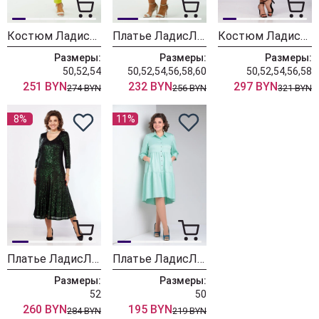
Костюм ЛадисЛайн 1573 салатовый
Платье ЛадисЛайн 1572 мята
Костюм ЛадисЛайн 1557 хаки
Размеры:
Размеры:
Размеры:
50,52,54
50,52,54,56,58,60
50,52,54,56,58
251 BYN
232 BYN
297 BYN
274 BYN
256 BYN
321 BYN
8%
11%
Платье ЛадисЛайн 1548 темный изумруд
Платье ЛадисЛайн 1271 нежная мята
Размеры:
Размеры:
52
50
260 BYN
195 BYN
284 BYN
219 BYN