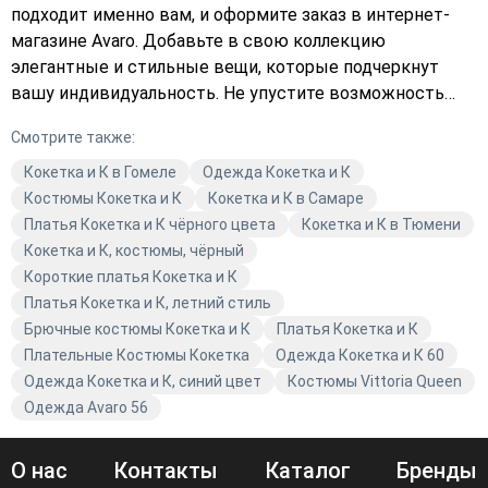
подходит именно вам, и оформите заказ в интернет-
магазине Avaro. Добавьте в свою коллекцию
элегантные и стильные вещи, которые подчеркнут
вашу индивидуальность. Не упустите возможность
обновить свой гардероб с качественной одеждой от
Смотрите также:
Кокетка и К. Закажите сейчас и наслаждайтесь
комфортом и стилем.
Кокетка и К в Гомеле
Одежда Кокетка и К
Костюмы Кокетка и К
Кокетка и К в Самаре
Платья Кокетка и К чёрного цвета
Кокетка и К в Тюмени
Кокетка и К, костюмы, чёрный
Короткие платья Кокетка и К
Платья Кокетка и К, летний стиль
Брючные костюмы Кокетка и К
Платья Кокетка и К
Плательные Костюмы Кокетка
Одежда Кокетка и К 60
Одежда Кокетка и К, синий цвет
Костюмы Vittoria Queen
Одежда Avaro 56
О нас
Контакты
Каталог
Бренды