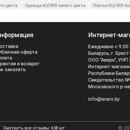
го цвета
Одежда KLEVER синего цвета
Платья KLEVER бе
нформация
Интернет-маг
оставка
Ежедневно с 9.00
убличная оферта
Беларусь, г. Брест
плата
ООО "Аваро", УНП
арантии и возврат
Интернет-магазин
ак заказать
Республики Белар
Свидетельство №
Московского р-на
info@avaro.by
© 20
Смотреть все отзывы: 658 шт