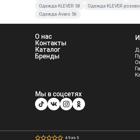
Одежда KLEVER 58
Одежда KLEVER розово
Одежда Avaro 56
О нас
И
Контакты
Каталог
Д
Бренды
П
О
Г
К
Мы в соцсетях
4.9 из 5