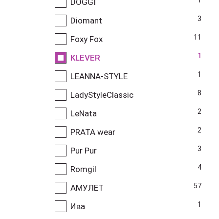
DOGGI
3
Diomant
11
Foxy Fox
1
KLEVER
1
LEANNA-STYLE
8
LadyStyleClassic
2
LeNata
2
PRATA wear
3
Pur Pur
4
Romgil
57
АМУЛЕТ
1
Ива