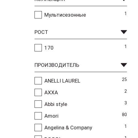
1
Мультисезонные
РОСТ
1
170
ПРОИЗВОДИТЕЛЬ
25
ANELLI LAUREL
2
AXXA
3
Abbi style
80
Amori
1
Angelina & Company
1