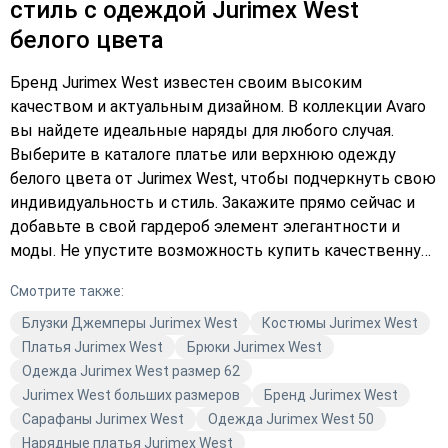
стиль с одеждой Jurimex West
белого цвета
Бренд Jurimex West известен своим высоким
качеством и актуальным дизайном. В коллекции Avaro
вы найдете идеальные наряды для любого случая.
Выберите в каталоге платье или верхнюю одежду
белого цвета от Jurimex West, чтобы подчеркнуть свою
индивидуальность и стиль. Закажите прямо сейчас и
добавьте в свой гардероб элемент элегантности и
моды. Не упустите возможность купить качественную
одежду по выгодной цене. Подберите платье или
Смотрите также:
стильный комплект, который подчеркнет вашу фигуру
и станет настоящим украшением вашего образа.
Блузки Джемперы Jurimex West
Костюмы Jurimex West
Оформите заказ уже сегодня и наслаждайтесь
Платья Jurimex West
Брюки Jurimex West
комфортом и качеством от Avaro.
Одежда Jurimex West размер 62
Jurimex West больших размеров
Бренд Jurimex West
Сарафаны Jurimex West
Одежда Jurimex West 50
Нарядные платья Jurimex West