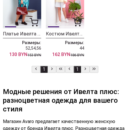
Платье Ивелта плюс ИВ-1804
Костюм Ивелта плюс ИВ-2958 желтый
Размеры:
Размеры:
52,54,56
44
130 BYN
162 BYN
153 BYN
186 BYN
1
1
Модные решения от Ивелта плюс:
разноцветная одежда для вашего
стиля
Магазин Avaro предлагает качественную женскую
одежду от бренда Ивелта плюс. Разноцветная одежда