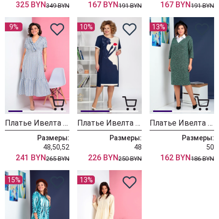
325 BYN
167 BYN
167 BYN
349 BYN
191 BYN
191 BYN
9%
10%
13%
Платье Ивелта плюс ИВ-1822
Платье Ивелта плюс ИВ-1821
Платье Ивелта плюс 1799
Размеры:
Размеры:
Размеры:
48,50,52
48
50
241 BYN
226 BYN
162 BYN
265 BYN
250 BYN
186 BYN
15%
13%