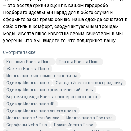
— это всегда яркий акцент в вашем гардеробе.
Подберите идеальный наряд для любого случая и
оформите заказ прямо сейчас. Наша одежда сочетает в
себе стиль и комфорт, следуя актуальным трендам
моды. Ивелта плюс известна своим качеством, и мы
уверены, что вы найдете то, что подчеркнет вашу
индивидуальность. Закажите с доставкой прямо
Смотрите также:
сейчас, чтобы обновить свой гардероб. Добавьте в
корзину то, что уже давно мечтали примерить.
Костюмы Ивелта Плюс
Платья Ивелта Плюс
Выберите в каталоге Avaro и станьте обладательницей
Жакеты Ивелта Плюс
стильной и модной одежды.
Ивелта плюс костюмно-плательная
Одежда Ивелта плюс
Одежда Ивелта плюс к празднику
Одежда Ивелта плюс романтический стиль
Верхняя одежда Ивелта плюс красного цвета
Одежда Ивелта плюс 48
Одежда Ивелта плюс синего цвета
Ивелта плюс в Челябинске
Ивелта плюс в Ростове
Сарафаны Ivelta Plus
Брюки Ивелта Плюс