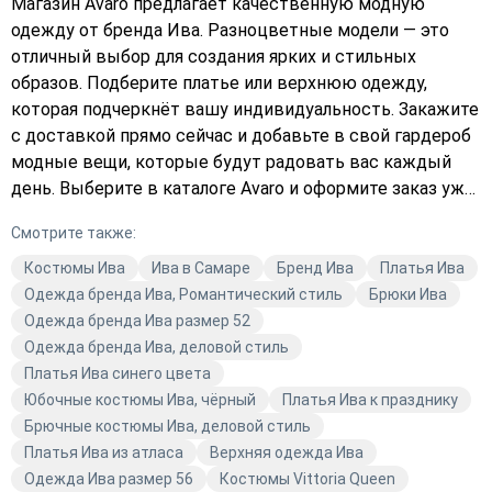
Магазин Avaro предлагает качественную модную
одежду от бренда Ива. Разноцветные модели — это
отличный выбор для создания ярких и стильных
образов. Подберите платье или верхнюю одежду,
которая подчеркнёт вашу индивидуальность. Закажите
с доставкой прямо сейчас и добавьте в свой гардероб
модные вещи, которые будут радовать вас каждый
день. Выберите в каталоге Avaro и оформите заказ уже
сегодня!
Смотрите также:
Костюмы Ива
Ива в Самаре
Бренд Ива
Платья Ива
Одежда бренда Ива, Романтический стиль
Брюки Ива
Одежда бренда Ива размер 52
Одежда бренда Ива, деловой стиль
Платья Ива синего цвета
Юбочные костюмы Ива, чёрный
Платья Ива к празднику
Брючные костюмы Ива, деловой стиль
Платья Ива из атласа
Верхняя одежда Ива
Одежда Ива размер 56
Костюмы Vittoria Queen