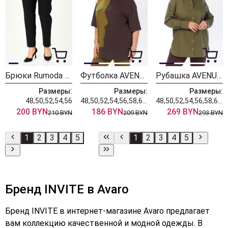
Брюки Rumoda 2289 черные
Футболка AVENUE 0339-1
Рубашка AVENUE 0321-3
Размеры:
Размеры:
Размеры:
48,50,52,54,56
48,50,52,54,56,58,60,62,64,66,68,70,72
48,50,52,54,56,58,60,62,64,66,68,70,72
200 BYN
186 BYN
269 BYN
210 BYN
209 BYN
293 BYN
1
2
3
4
5
1
2
3
4
5
Бренд INVITE в Avaro
Бренд INVITE в интернет-магазине Avaro предлагает
вам коллекцию качественной и модной одежды. В