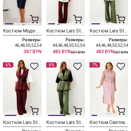
Костюм Мода-Юрс 26-2538 синий + крупный горох
Костюм Lars Style 1246 оттенки бордо+молочного
Костюм Lars Style 1246/1 оттенки хвои+молочного
Размеры:
Размеры:
Размеры:
46,48,50,52,54
44,46,48,50,52,54
44,46,48,50,52,54
387 BYN
483 BYN
483 BYN
507 BYN
507 BYN
6%
6%
7%
Костюм Lars Style 1247 оттенки бордо
Костюм Lars Style 1247/1 оттенки хвои
Костюм Светлана-Стиль 2380 розовый