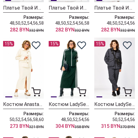
Платье Твой Имидж 2463 серо-голубой с принтом
Платье Твой Имидж 2462 пудровый с принтом
Платье Твой Имидж 2413 шоколадный в клетку
Размеры:
Размеры:
Размеры:
48,50,52,54,56,58
48,50,52,54,56,58
48,50,52,54,56
282 BYN
282 BYN
282 BYN
332 BYN
332 BYN
332 BYN
15%
15%
15%
Костюм Anastasia 1384 слоновая кость
Костюм LadySecret 26260 зеленый
Костюм LadySecret 25229 темный графит
Размеры:
Размеры:
Размеры:
50,52,54,56,58,60
48,50,52,54,56
50,52,54,56
273 BYN
304 BYN
315 BYN
321 BYN
358 BYN
370 BYN