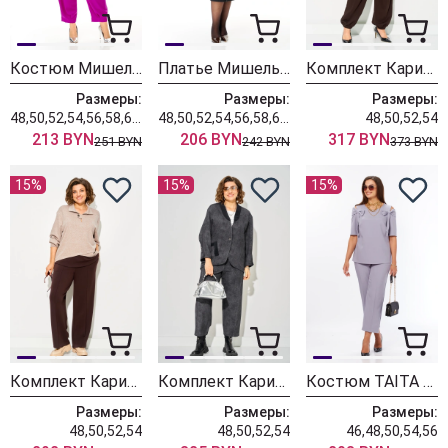
Костюм Мишель Шик 1436/1 королевский пурпур
Платье Мишель Шик 2204 графит+клетка
Комплект Карина Делюкс 1458 коричневый
Размеры:
Размеры:
Размеры:
48,50,52,54,56,58,60,62,64
48,50,52,54,56,58,60,62,64
48,50,52,54
213 BYN
206 BYN
317 BYN
251 BYN
242 BYN
373 BYN
15%
15%
15%
Комплект Карина Делюкс 1460 бежевый
Комплект Карина Делюкс 1451 антрацит
Костюм TAITA PLUS 2622/3 лаванда
Размеры:
Размеры:
Размеры:
48,50,52,54
48,50,52,54
46,48,50,54,56