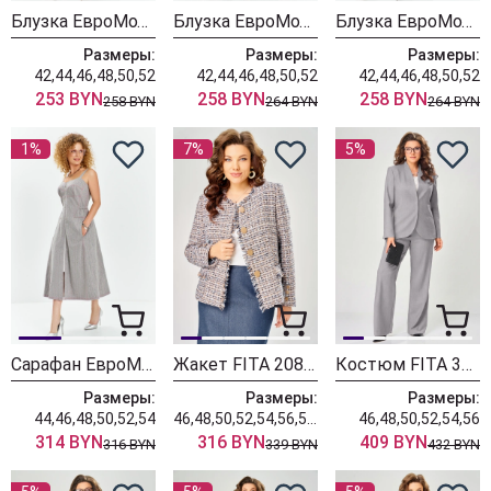
Блузка ЕвроМода 745 дымчато-голубой
Блузка ЕвроМода 759 дымчато-голубой
Блузка ЕвроМода 759 молочный
Размеры:
Размеры:
Размеры:
42,44,46,48,50,52
42,44,46,48,50,52
42,44,46,48,50,52
253 BYN
258 BYN
258 BYN
258 BYN
264 BYN
264 BYN
1%
7%
5%
Сарафан ЕвроМода 741 серый + розовая полоска
Жакет FITA 20803 бежевый + деним
Костюм FITA 3402 серо-бежевый
Размеры:
Размеры:
Размеры:
44,46,48,50,52,54
46,48,50,52,54,56,58,60,62
46,48,50,52,54,56
314 BYN
316 BYN
409 BYN
316 BYN
339 BYN
432 BYN