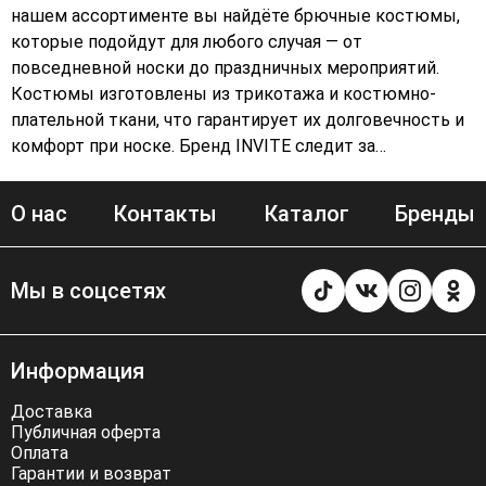
нашем ассортименте вы найдёте брючные костюмы,
которые подойдут для любого случая — от
повседневной носки до праздничных мероприятий.
Костюмы изготовлены из трикотажа и костюмно-
плательной ткани, что гарантирует их долговечность и
комфорт при носке. Бренд INVITE следит за
актуальными трендами, поэтому вы сможете
подобрать для себя стильный и современный образ.
О нас
Контакты
Каталог
Бренды
Чёрный и разноцветные костюмы позволят вам
экспериментировать с образами и создавать
неповторимые луки. Независимо от того,
Мы в соцсетях
предпочитаете ли вы повседневный стиль или ищете
наряд для праздника, в ассортименте INVITE вы
найдёте то, что подчеркнёт вашу индивидуальность.
Информация
Магазин Avaro предлагает вам только качественную
одежду, которая подчеркнёт вашу индивидуальность и
Доставка
станет основой для создания модных образов.
Публичная оферта
Оплата
Позвольте себе быть стильной с INVITE!
Гарантии и возврат