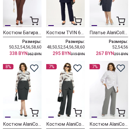
Костюм БагираАнТа 1129 голубой + шоколад
Костюм TVIN 6103 синий + клетка
Платье AlaniCollection 2601 синий в полоску
Размеры:
Размеры:
Размеры:
50,52,54,56,58,60
48,50,52,54,56,58,60
52,54,56
338 BYN
295 BYN
267 BYN
362 BYN
319 BYN
291 BYN
8%
7%
7%
Костюм AlaniCollection 2606
Костюм AlaniCollection 2590
Костюм AlaniCollection 2586 белый + серый