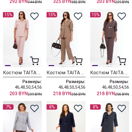
292 BYN
325 BYN
203 BYN
344 BYN
382 BYN
239 BYN
15%
15%
15%
Костюм TAITA PLUS 2622/2 пудра
Костюм TAITA PLUS 2329/26 капучинно
Костюм TAITA PLUS 2329/27 какао
Размеры:
Размеры:
Размеры:
46,48,50,54,56
46,48,50,54,56
46,48,50,54,56
203 BYN
218 BYN
218 BYN
239 BYN
256 BYN
256 BYN
7%
8%
8%