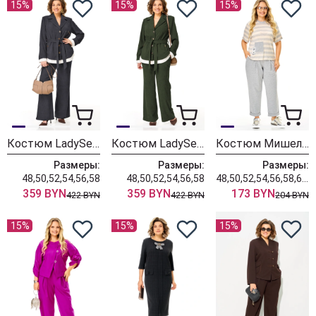
15%
15%
15%
Костюм LadySecret 26251 темный графит
Костюм LadySecret 26251 хаки
Костюм Мишель Шик 1452 серый+полоска
Размеры:
Размеры:
Размеры:
48,50,52,54,56,58
48,50,52,54,56,58
48,50,52,54,56,58,60,62,64
359 BYN
359 BYN
173 BYN
422 BYN
422 BYN
204 BYN
15%
15%
15%