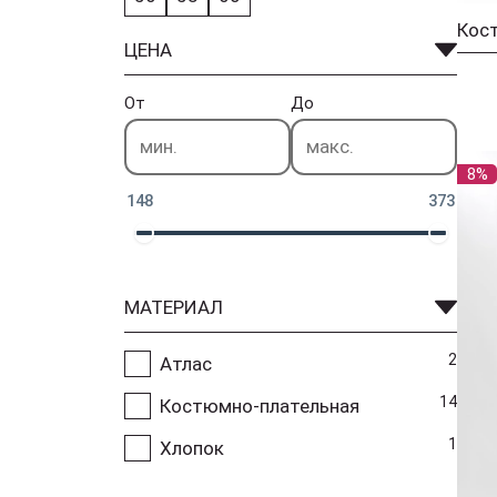
Кост
ЦЕНА
От
До
8%
148
373
МАТЕРИАЛ
2
Атлас
14
Костюмно-плательная
1
Хлопок