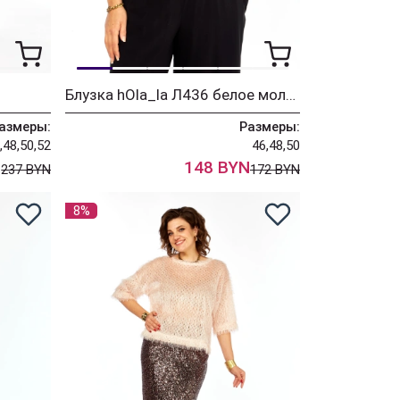
Блузка hOla_la Л436 белое молоко
азмеры:
Размеры:
,48,50,52
46,48,50
N
148 BYN
237 BYN
172 BYN
8%