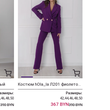
лый
Костюм hOla_la Л201 фиолетовый
азмеры:
Размеры:
,46,48,50
42,44,46,48,50
N
367 BYN
390 BYN
390 BYN