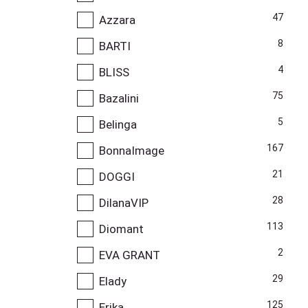
47
Azzara
8
BARTI
4
BLISS
75
Bazalini
5
Belinga
167
BonnaImage
21
DOGGI
28
DilanaVIP
113
Diomant
2
EVA GRANT
29
Elady
125
Erika