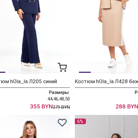
юм hOla_la Л205 синий
Костюм hOla_la Л428 бе
Размеры:
Р
44,46,48,50
355 BYN
288 BY
379 BYN
6%