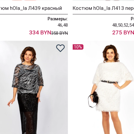
юм hOla_la Л439 красный
Размеры:
Р
46,48
48,50,52,54
334 BYN
275 BY
358 BYN
10%