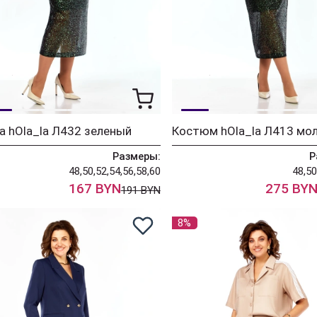
 hOla_la Л432 зеленый
Размеры:
Р
48,50,52,54,56,58,60
48,50
167 BYN
275 BY
191 BYN
8%