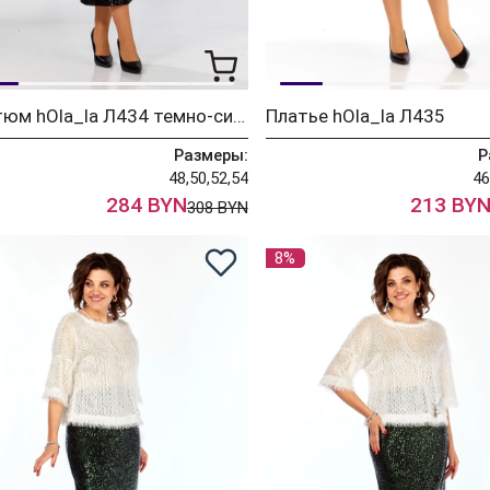
Костюм hOla_la Л434 темно-синий
Платье hOla_la Л435
Размеры:
Р
48,50,52,54
46
284 BYN
213 BY
308 BYN
8%