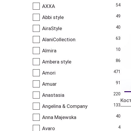
54
AXXA
49
Abbi style
40
AiraStyle
63
AlaniCollection
10
Almira
86
Ambera style
471
Amori
91
Amuar
220
Anastasia
Кост
133
Angelina & Company
40
Anna Majewska
4
Avaro