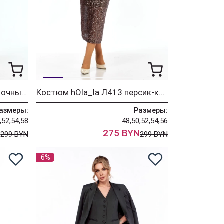
Костюм hOla_la Л413 молочный -зеленый
Костюм hOla_la Л413 персик-коричневый
азмеры:
Размеры:
,52,54,58
48,50,52,54,56
N
275 BYN
299 BYN
299 BYN
6%