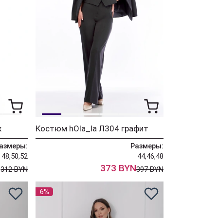
ж
Костюм hOla_la Л304 графит
азмеры:
Размеры:
48,50,52
44,46,48
N
373 BYN
312 BYN
397 BYN
6%