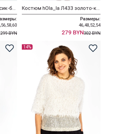
Костюм hOla_la Л413 персик-бронза
Костюм hOla_la Л433 золото-коричневый
азмеры:
Размеры:
,56,58,60
46,48,52,54
N
279 BYN
299 BYN
302 BYN
14%