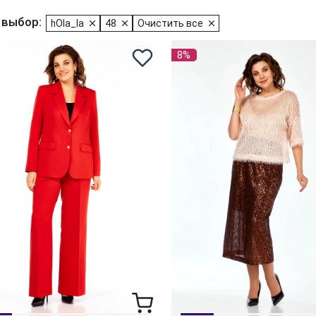
 выбор:
hOla_la
48
Очистить все
8%