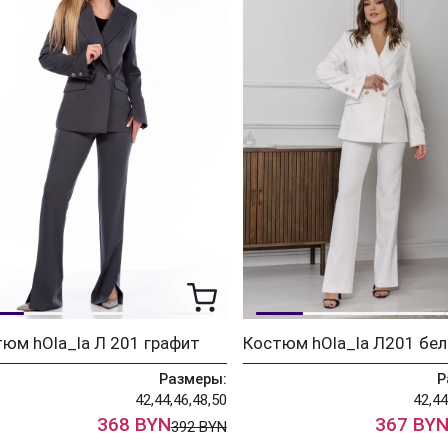
юм hOla_la Л 201 графит
Костюм hOla_la Л201 бе
Размеры:
Р
42,44,46,48,50
42,44
368 BYN
367 BY
392 BYN