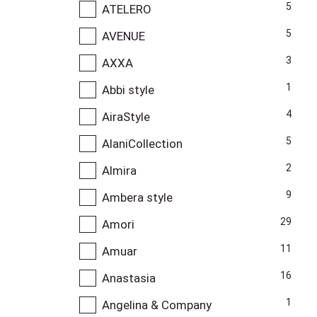
5
ATELERO
5
AVENUE
3
AXXA
1
Abbi style
4
AiraStyle
5
AlaniCollection
2
Almira
9
Ambera style
29
Amori
11
Amuar
16
Anastasia
1
Angelina & Company