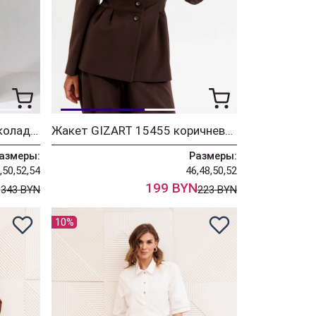
Костюм GIZART 5271 шоколадный
Жакет GIZART 15455 коричневый
азмеры:
Размеры:
,50,52,54
46,48,50,52
N
199 BYN
343 BYN
223 BYN
10%