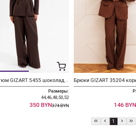
Костюм GIZART 5455 шоколадный
Размеры:
Р
44,46,48,50,52
350 BYN
146 BY
374 BYN
1