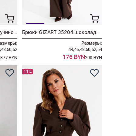
Платье GIZART 25300 капучино + принт цветы
Брюки GIZART 35204 шоколадный
азмеры:
Размеры:
,48,50,52
44,46,48,50,52,54
N
176 BYN
377 BYN
200 BYN
11%