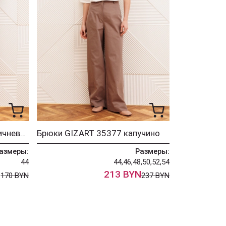
Брюки GIZART 35204 коричневый
Брюки GIZART 35377 капучино
азмеры:
Размеры:
44
44,46,48,50,52,54
N
213 BYN
170 BYN
237 BYN