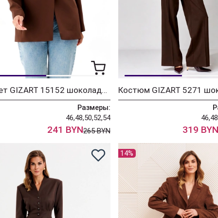
Жакет GIZART 15152 шоколадный
Размеры:
Р
46,48,50,52,54
46,48
241 BYN
319 BY
265 BYN
14%