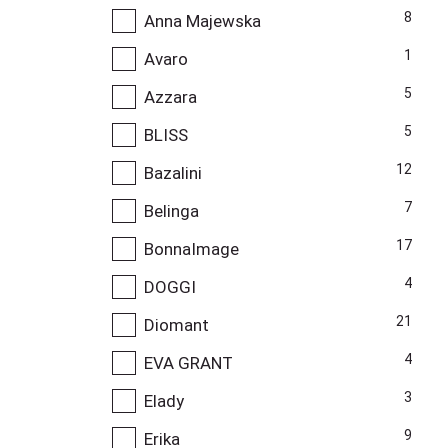
8
Anna Majewska
1
Avaro
5
Azzara
5
BLISS
12
Bazalini
7
Belinga
17
BonnaImage
4
DOGGI
21
Diomant
4
EVA GRANT
3
Elady
9
Erika