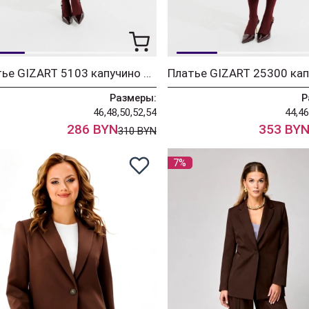
Платье GIZART 5103 капучино + принт цветы
Размеры:
Р
46,48,50,52,54
44,46
286 BYN
353 BY
310 BYN
7%