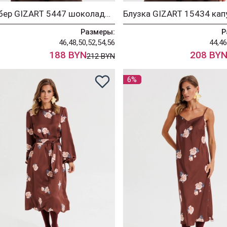
Бомбер GIZART 5447 шоколадный
Размеры:
Р
46,48,50,52,54,56
44,46
188 BYN
208 BY
212 BYN
6%