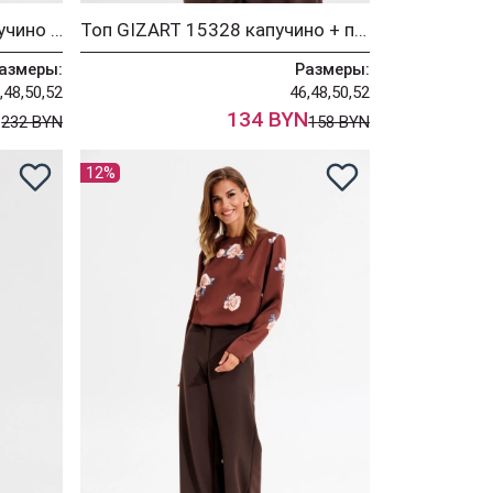
Блузка GIZART 15434 капучино + принт цветы
Топ GIZART 15328 капучино + принт цветы
азмеры:
Размеры:
,48,50,52
46,48,50,52
N
134 BYN
232 BYN
158 BYN
12%