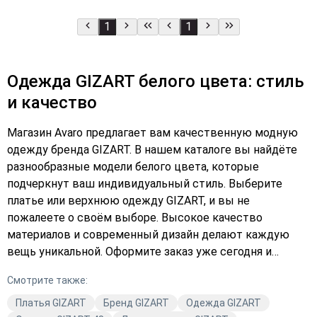
1
1
Одежда GIZART белого цвета: стиль
и качество
Магазин Avaro предлагает вам качественную модную
одежду бренда GIZART. В нашем каталоге вы найдёте
разнообразные модели белого цвета, которые
подчеркнут ваш индивидуальный стиль. Выберите
платье или верхнюю одежду GIZART, и вы не
пожалеете о своём выборе. Высокое качество
материалов и современный дизайн делают каждую
вещь уникальной. Оформите заказ уже сегодня и
наслаждайтесь комфортом и стилем от Avaro.
Смотрите также:
Подберите платье или верхнюю одежду GIZART белого
цвета и станьте звездой этого сезона. Закажите с
Платья GIZART
Бренд GIZART
Одежда GIZART