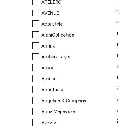
2
ATELERO
2
AVENUE
2
Abbi style
1
AlaniCollection
1
Almira
1
Ambera style
7
Amori
1
Amuar
8
Anastasia
3
Angelina & Company
3
Anna Majewska
2
Azzara