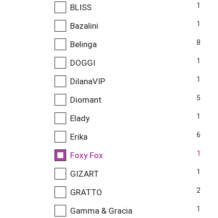
1
BLISS
1
Bazalini
8
Belinga
1
DOGGI
1
DilanaVIP
5
Diomant
1
Elady
6
Erika
1
Foxy Fox
1
GIZART
2
GRATTO
1
Gamma & Gracia