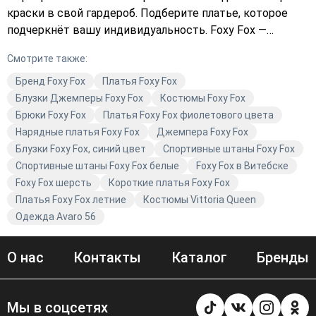
краски в свой гардероб. Подберите платье, которое
подчеркнёт вашу индивидуальность. Foxy Fox —
качественная модная одежда для современных
Смотрите также:
женщин. Купите то, что идеально дополнит ваш образ.
Бренд Foxy Fox
Платья Foxy Fox
Блузки Джемперы Foxy Fox
Костюмы Foxy Fox
Брюки Foxy Fox
Платья Foxy Fox фиолетового цвета
Нарядные платья Foxy Fox
Джемпера Foxy Fox
Блузки Foxy Fox, синий цвет
Спортивные штаны Foxy Fox
Спортивные штаны Foxy Fox белые
Foxy Fox в Витебске
Foxy Fox шерсть
Короткие платья Foxy Fox
Платья Foxy Fox летние
Костюмы Vittoria Queen
Одежда Avaro 56
О нас
Контакты
Каталог
Бренды
Мы в соцсетях