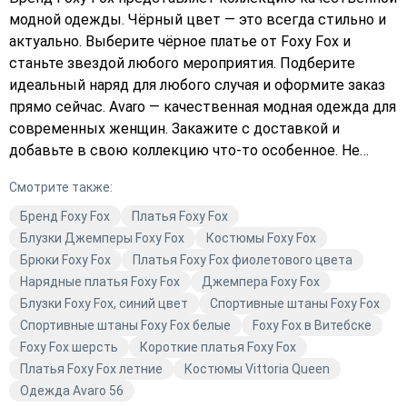
модной одежды. Чёрный цвет — это всегда стильно и
актуально. Выберите чёрное платье от Foxy Fox и
станьте звездой любого мероприятия. Подберите
идеальный наряд для любого случая и оформите заказ
прямо сейчас. Avaro — качественная модная одежда для
современных женщин. Закажите с доставкой и
добавьте в свою коллекцию что-то особенное. Не
упустите возможность купить стильную одежду от
Смотрите также:
Foxy Fox.
Бренд Foxy Fox
Платья Foxy Fox
Блузки Джемперы Foxy Fox
Костюмы Foxy Fox
Брюки Foxy Fox
Платья Foxy Fox фиолетового цвета
Нарядные платья Foxy Fox
Джемпера Foxy Fox
Блузки Foxy Fox, синий цвет
Спортивные штаны Foxy Fox
Спортивные штаны Foxy Fox белые
Foxy Fox в Витебске
Foxy Fox шерсть
Короткие платья Foxy Fox
Платья Foxy Fox летние
Костюмы Vittoria Queen
Одежда Avaro 56