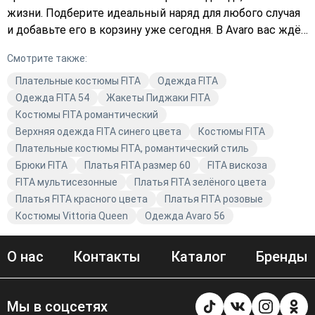
жизни. Подберите идеальный наряд для любого случая
и добавьте его в корзину уже сегодня. В Avaro вас ждёт
разнообразие трендов и высокое качество.
Смотрите также:
Плательные костюмы FITA
Одежда FITA
Одежда FITA 54
Жакеты Пиджаки FITA
Костюмы FITA романтический
Верхняя одежда FITA синего цвета
Костюмы FITA
Плательные костюмы FITA, романтический стиль
Брюки FITA
Платья FITA размер 60
FITA вискоза
FITA мультисезонные
Платья FITA зелёного цвета
Платья FITA красного цвета
Платья FITA розовые
Костюмы Vittoria Queen
Одежда Avaro 56
О нас
Контакты
Каталог
Бренды
Мы в соцсетях