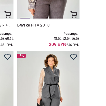
Костюм FITA 3361 бежевый + деним
Блузка FITA 20181
азмеры:
Размеры:
,58,60,62
48,50,52,54,56,58
N
209 BYN
451 BYN
246 BYN
5%