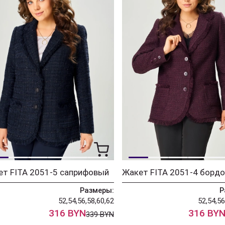
ет FITA 2051-5 саприфовый
Жакет FITA 2051-4 борд
Размеры:
Р
52,54,56,58,60,62
52,54,56
316 BYN
316 BY
339 BYN