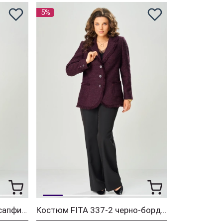
5%
Костюм FITA 337-3 сине-сапфировый
Костюм FITA 337-2 черно-бордовый