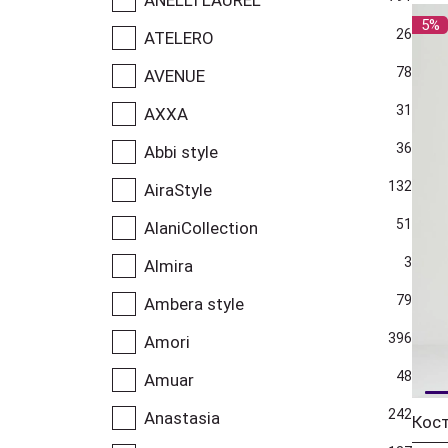
5%
26
ATELERO
78
AVENUE
31
AXXA
36
Abbi style
132
AiraStyle
51
AlaniCollection
3
Almira
79
Ambera style
396
Amori
48
Amuar
242
Anastasia