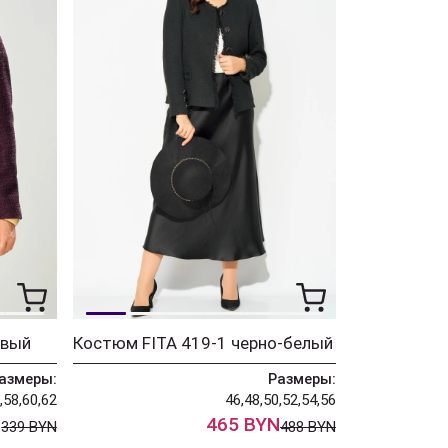
овый
Костюм FITA 419-1 черно-белый
азмеры:
Размеры:
,58,60,62
46,48,50,52,54,56
N
465 BYN
339 BYN
488 BYN