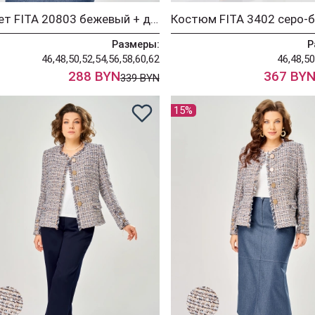
Жакет FITA 20803 бежевый + деним
Размеры:
Р
46,48,50,52,54,56,58,60,62
46,48,50
288 BYN
367 BY
339 BYN
15%