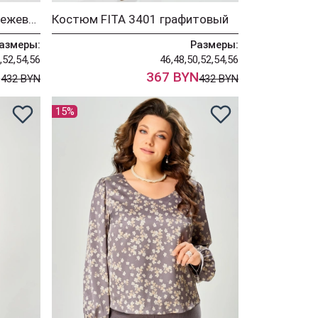
Костюм FITA 3402 серо-бежевый
Костюм FITA 3401 графитовый
азмеры:
Размеры:
,52,54,56
46,48,50,52,54,56
N
367 BYN
432 BYN
432 BYN
15%