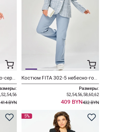
Костюм FITA 309-2 светло-серый
Костюм FITA 302-5 небесно-голубой
азмеры:
Размеры:
,52,54,56
52,54,56,58,60,62
N
409 BYN
414 BYN
432 BYN
5%