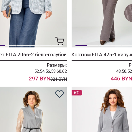
т FITA 2066-2 бело-голубой
Костюм FITA 425-1 капуч
Размеры:
Р
52,54,56,58,60,62
48,50,52
297 BYN
446 BY
321 BYN
6%