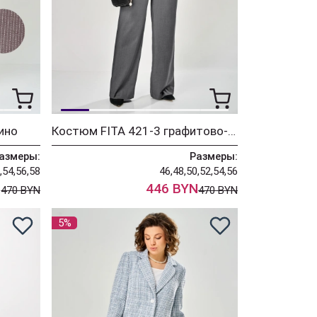
ино
Костюм FITA 421-3 графитово-бежевый
азмеры:
Размеры:
,54,56,58
46,48,50,52,54,56
N
446 BYN
470 BYN
470 BYN
5%