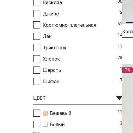
30
Вискоза
3
Джинс
51
Костюмно-плательная
14
Лен
11
Трикотаж
28
Хлопок
1
Шерсть
7%
7
Шифон
ЦВЕТ
11
Бежевый
3
Белый