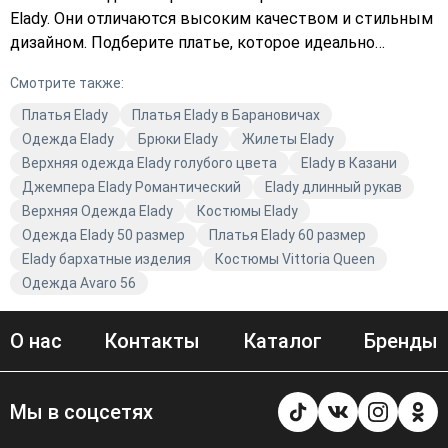
Elady. Они отличаются высоким качеством и стильным
дизайном. Подберите платье, которое идеально
подойдёт вам, и оформите заказ прямо сейчас. Вы
Смотрите также:
можете выбрать платье в каталоге и добавить его в
корзину, чтобы купить позже или сразу оформить заказ
Платья Elady
Платья Elady в Барановичах
с доставкой. Не упустите возможность приобрести
Одежда Elady
Брюки Elady
Жилеты Elady
качественную модную одежду от Elady. Выберите
Верхняя одежда Elady голубого цвета
Elady в Казани
платье, которое подчеркнёт вашу индивидуальность, и
Джемпера Elady Романтический
Elady длинный рукав
создайте неповторимый образ.
Верхняя Одежда Elady
Костюмы Elady
Одежда Elady 50 размер
Платья Elady 60 размер
Elady бархатные изделия
Костюмы Vittoria Queen
Одежда Avaro 56
О нас
Контакты
Каталог
Бренды
Мы в соцсетях