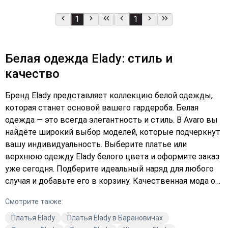
1
1
Белая одежда Elady: стиль и
качество
Бренд Elady представляет коллекцию белой одежды,
которая станет основой вашего гардероба. Белая
одежда — это всегда элегантность и стиль. В Avaro вы
найдёте широкий выбор моделей, которые подчеркнут
вашу индивидуальность. Выберите платье или
верхнюю одежду Elady белого цвета и оформите заказ
уже сегодня. Подберите идеальный наряд для любого
случая и добавьте его в корзину. Качественная мода от
Elady — это всегда актуальный тренд. Закажите с
Смотрите также:
доставкой и наслаждайтесь комфортом.
Платья Elady
Платья Elady в Барановичах