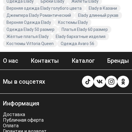
Одежда Elady
Брюки Elady
Жилеты Elady
Верхняя одежда Elady голубого цвета
Elady в Казани
Джемпера Elady Романтический
Elady длинный рукав
Верхняя Одежда Elady
Костюмы Elady
Одежда Elady 50 размер
Платья Elady 60 размер
Жёлтые платья Elady
Elady бархатные изделия
Костюмы Vittoria Queen
Одежда Avaro 56
О нас
Контакты
Каталог
Бренды
Мы в соцсетях
Информация
Доставка
Публичная оферта
Оплата
Гарантии и возврат