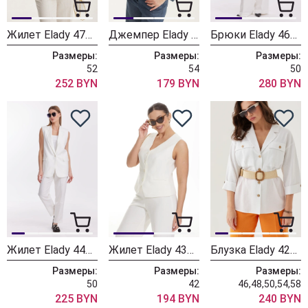
Жилет Elady 4744 белый
Джемпер Elady 4715
Брюки Elady 4610 молочный
Размеры:
Размеры:
Размеры:
52
54
50
252 BYN
179 BYN
280 BYN
Жилет Elady 4458 молочный
Жилет Elady 4326 белый
Блузка Elady 4270 белый
Размеры:
Размеры:
Размеры:
50
42
46,48,50,54,58
225 BYN
194 BYN
240 BYN