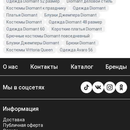
Одежда Diomant 52 размер
Diomant деловой стиль
Костюмы Diomant к празднику
Одежда Diomant
Платья Diomant
Блузки Джемпера Diomant
Костюмы Diomant
Одежда Diomant 48 размер
Одежда Diomant 60
Короткие платья Diomant
Брючные костюмы Diomant повседневный
Блузки Джемперы Diomant
Брюки Diomant
Костюмы Vittoria Queen
Одежда Avaro 56
О нас
Контакты
Каталог
Бренды
Мы в соцсетях
Информация
Доставка
Публичная оферта