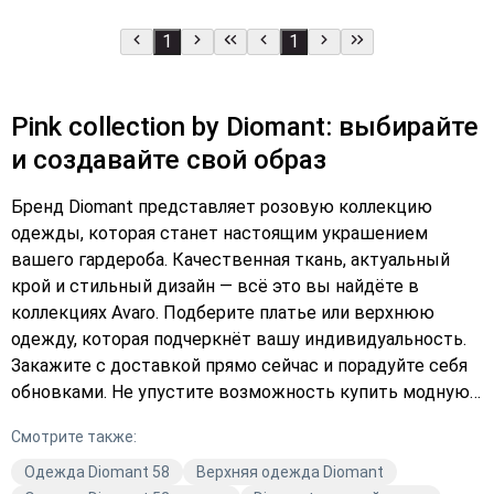
1
1
Pink collection by Diomant: выбирайте
и создавайте свой образ
Бренд Diomant представляет розовую коллекцию
одежды, которая станет настоящим украшением
вашего гардероба. Качественная ткань, актуальный
крой и стильный дизайн — всё это вы найдёте в
коллекциях Avaro. Подберите платье или верхнюю
одежду, которая подчеркнёт вашу индивидуальность.
Закажите с доставкой прямо сейчас и порадуйте себя
обновками. Не упустите возможность купить модную
одежду по выгодной цене. Выберите в каталоге Avaro и
Смотрите также:
оформите заказ уже сегодня!
Одежда Diomant 58
Верхняя одежда Diomant