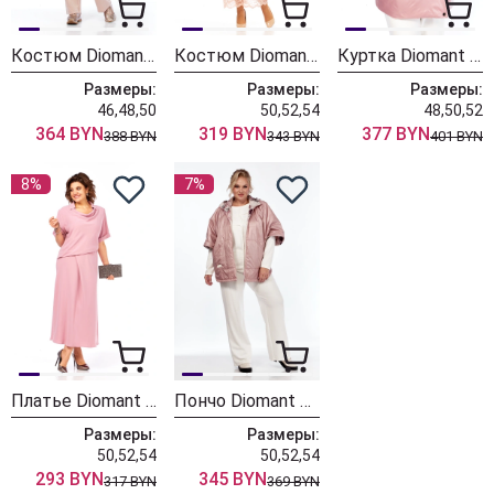
Костюм Diomant 2144 пудра
Костюм Diomant 2146
Куртка Diomant 2116 пудра + розовый
Размеры:
Размеры:
Размеры:
46,48,50
50,52,54
48,50,52
364 BYN
319 BYN
377 BYN
388 BYN
343 BYN
401 BYN
8%
7%
Платье Diomant 2079 розовый
Пончо Diomant 2014 пудра
Размеры:
Размеры:
50,52,54
50,52,54
293 BYN
345 BYN
317 BYN
369 BYN