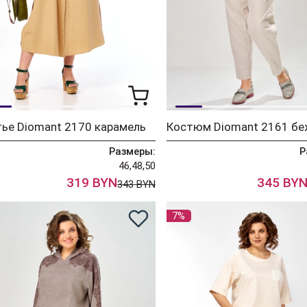
ье Diomant 2170 карамель
Костюм Diomant 2161 б
Размеры:
Р
46,48,50
319 BYN
345 BY
343 BYN
7%