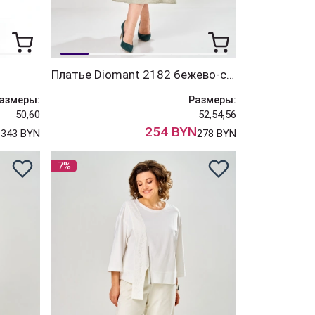
Платье Diomant 2182 бежево-серый
азмеры:
Размеры:
50,60
52,54,56
N
254 BYN
343 BYN
278 BYN
7%