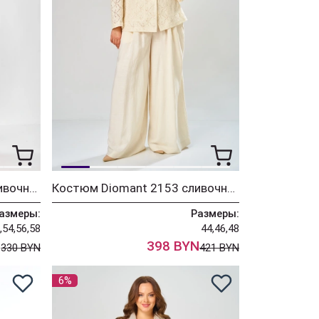
Костюм Diomant 2156 сливочное масло
Костюм Diomant 2153 сливочное масло
азмеры:
Размеры:
,54,56,58
44,46,48
N
398 BYN
330 BYN
421 BYN
6%