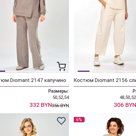
тюм Diomant 2147 капучино
Размеры:
Р
50,52,54
48,50,52
332 BYN
306 BY
356 BYN
6%