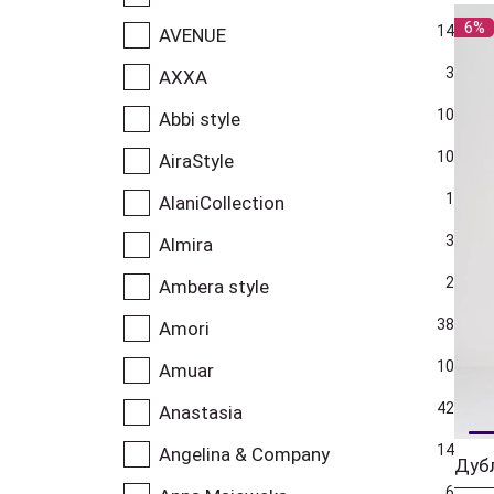
6%
14
AVENUE
3
AXXA
10
Abbi style
10
AiraStyle
1
AlaniCollection
3
Almira
2
Ambera style
38
Amori
10
Amuar
42
Anastasia
14
Angelina & Company
6