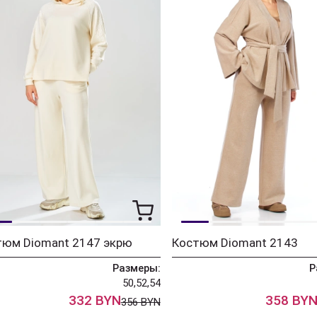
тюм Diomant 2147 экрю
Костюм Diomant 2143
Размеры:
Р
50,52,54
332 BYN
358 BY
356 BYN