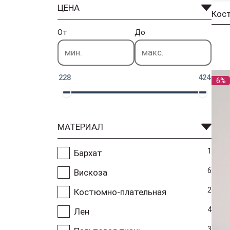
ЦЕНА
Кос
От
До
228
424
6%
МАТЕРИАЛ
1
Бархат
6
Вискоза
2
Костюмно-плательная
4
Лен
3