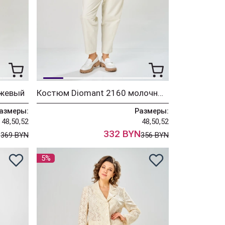
ежевый
Костюм Diomant 2160 молочный
азмеры:
Размеры:
48,50,52
48,50,52
N
332 BYN
369 BYN
356 BYN
5%