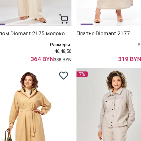
тюм Diomant 2175 молоко
Платье Diomant 2177
Размеры:
Р
46,48,50
364 BYN
319 BY
388 BYN
7%