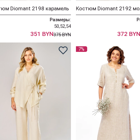
тюм Diomant 2198 карамель
Размеры:
Р
50,52,54
351 BYN
372 BY
375 BYN
7%