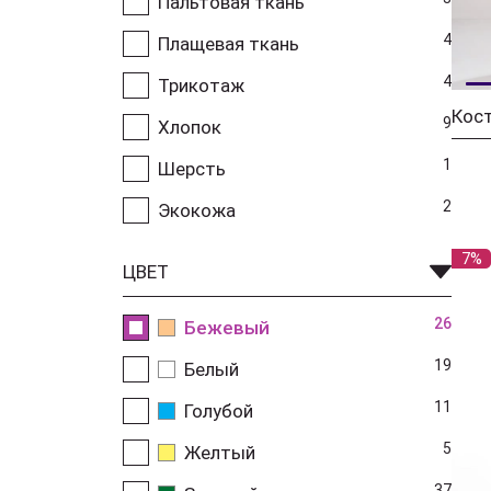
Пальтовая ткань
4
Плащевая ткань
4
Трикотаж
Кос
9
Хлопок
1
Шерсть
2
Экокожа
7%
ЦВЕТ
26
Бежевый
19
Белый
11
Голубой
5
Желтый
37