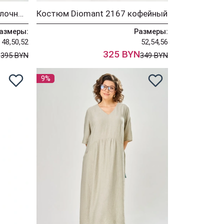
Костюм Diomant 2192 молочный
Костюм Diomant 2167 кофейный
азмеры:
Размеры:
48,50,52
52,54,56
N
325 BYN
395 BYN
349 BYN
9%